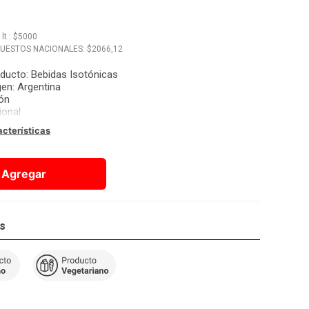
x
lt.
: $
5000
PUESTOS NACIONALES: $
2066,12
oducto
:
Bebidas Isotónicas
gen
:
Argentina
ón
ional
acterísticas
Agregar
os