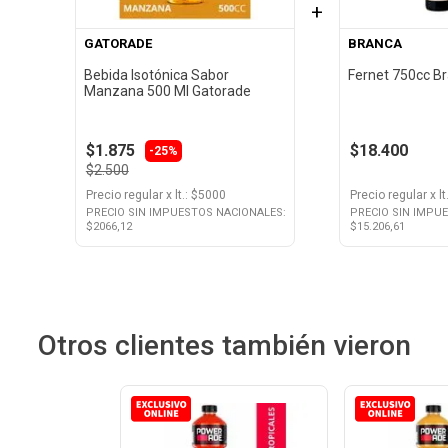
+
GATORADE
BRANCA
Bebida Isotónica Sabor
Fernet 750cc B
Manzana 500 Ml Gatorade
$1.875
$18.400
-25%
$2.500
Precio regular
x
lt.
: $
5000
Precio regular
x
lt
PRECIO SIN IMPUESTOS NACIONALES:
PRECIO SIN IMPU
$
2066,12
$
15.206,61
Otros clientes también vieron