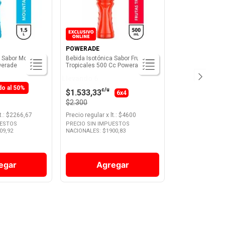
POWERADE
a Sabor Mountain
Bebida Isotónica Sabor Frutas
werade
Tropicales 500 Cc Powerade
Llevando 6
do al 50%
c/u
$1.533,33
6x4
$2.300
t.
: $
2266,67
Precio regular
x
lt.
: $
4600
UESTOS
PRECIO SIN IMPUESTOS
09,92
NACIONALES: $
1900,83
egar
Agregar