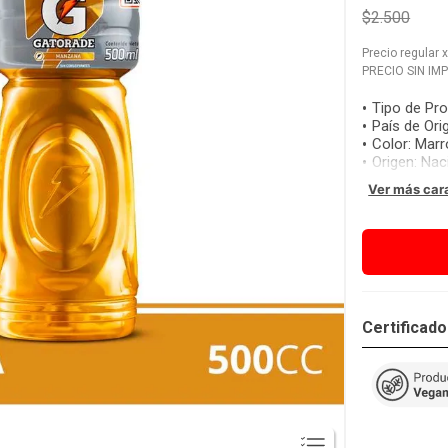
$2.500
Precio regular
PRECIO SIN IM
Tipo de Pr
País de Ori
Color
:
Marr
Origen
:
Nac
Ver más car
Certificad