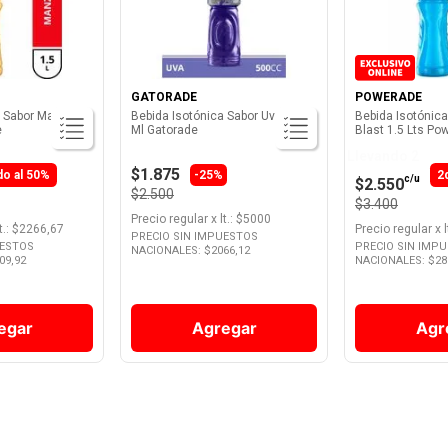
GATORADE
POWERADE
a Sabor Manzana
Bebida Isotónica Sabor Uva 500
Bebida Isotónic
e
Ml Gatorade
Blast 1.5 Lts Po
Llevando 2
$1.875
do al 50%
-25%
2
c/u
$2.550
$2.500
$3.400
Precio regular
x
lt.
: $
5000
t.
: $
2266,67
Precio regular
x
l
PRECIO SIN IMPUESTOS
UESTOS
PRECIO SIN IMP
NACIONALES: $
2066,12
09,92
NACIONALES: $
28
egar
Agregar
Agr