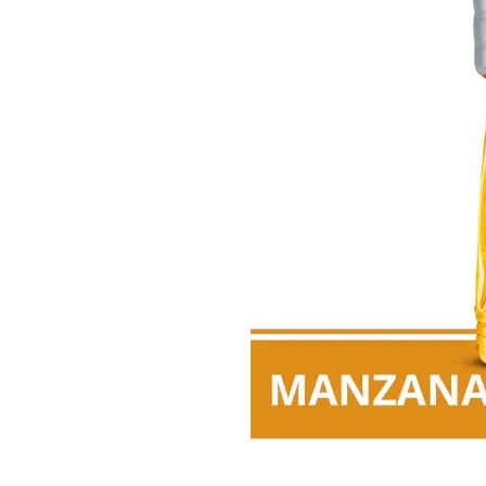
8
.
Fideos
9
.
Chocolate
10
.
Nestle Classic