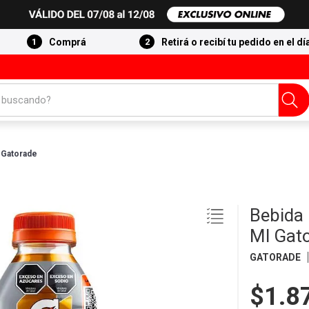
Comprá
Retirá o recibí tu pedido en el dí
 buscando?
 Gatorade
Bebida
Ml Gat
GATORADE
$1.8