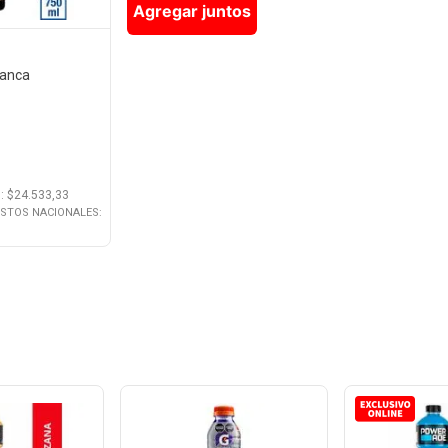
Agregar juntos
ranca
.
: $
24.533,33
ESTOS NACIONALES: