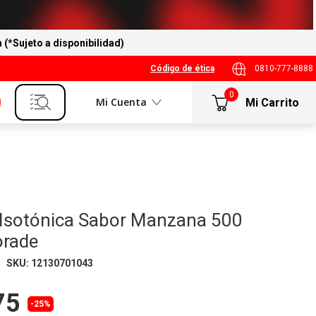
a (*Sujeto a disponibilidad)
Código de ética
0810-777-8888
0
Mi Cuenta
 Isotónica Sabor Manzana 500
orade
SKU
:
12130701043
75
-25%