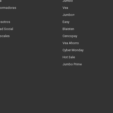
a
Jumbo
formadoras
Vea
Jumbo+
osotros
Easy
ad Social
Blaisten
Locales
Cencopay
Vea Ahorro
Cyber Monday
Hot Sale
Jumbo Prime