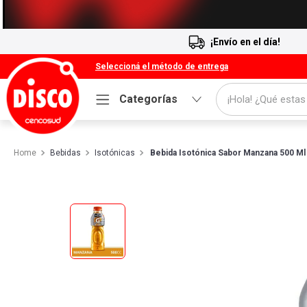
¡Envío en el día!
Seleccioná el método de entrega
¡Hola! ¿Qué estas
Categorías
Términos más buscados
Bebidas
Isotónicas
Bebida Isotónica Sabor Manzana 500 Ml
1
.
Cafe
2
.
Leche
3
.
Galletitas
4
.
Cerveza
5
.
Carne
6
.
Yerba
7
.
Queso