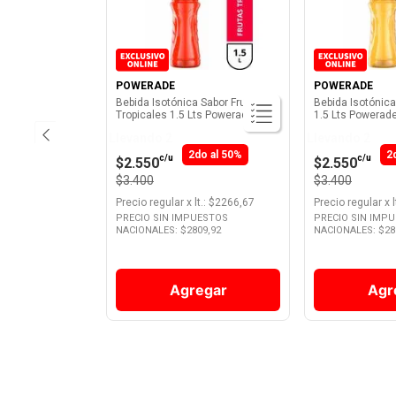
POWERADE
POWERADE
Bebida Isotónica Sabor Frutas
Bebida Isotónic
Tropicales 1.5 Lts Powerade
1.5 Lts Powerad
Llevando 2
Llevando 2
2do al 50%
2
c/u
c/u
$2.550
$2.550
$3.400
$3.400
Precio regular
x
lt.
: $
2266,67
Precio regular
x
l
PRECIO SIN IMPUESTOS
PRECIO SIN IMP
NACIONALES: $
2809,92
NACIONALES: $
28
Agregar
Agr