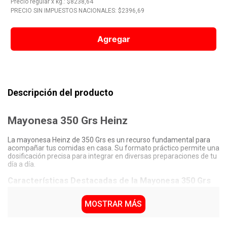
Precio regular
x
kg.
: $
8238,64
PRECIO SIN IMPUESTOS NACIONALES: $
2396,69
10
.
Vino
Agregar
Descripción del producto
Mayonesa 350 Grs Heinz
La mayonesa Heinz de 350 Grs es un recurso fundamental para
acompañar tus comidas en casa. Su formato práctico permite una
dosificación precisa para integrar en diversas preparaciones de tu
día a día.
Características Destacadas de la Mayonesa 350 Grs
Heinz
MOSTRAR MÁS
Contenido neto de 350 Grs, ideal para el uso frecuente en la
cocina.
Presentación en sistema de cierre Doy Pack, que facilita su