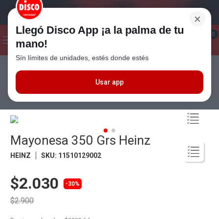
×
Llegó Disco App ¡a la palma de tu
¡Hola! ¿Qué estas buscando?
0
mano!
Sín límites de unidades, estés donde estés
Seleccioná el método de entrega
Términos más buscados
1
.
Cafe
Usar app
Almacén
Aderezos
Mayonesas
Mayonesa 350 Grs Heinz
2
.
Leche
3
.
Galletitas
4
.
Yerba
Mayonesa 350 Grs Heinz
5
.
Cerveza
HEINZ
SKU
:
11510129002
6
.
Carne
$2.030
7
.
Queso
-30%
$2.900
8
.
Fideos
9
.
Chocolate