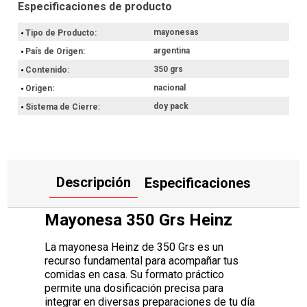
manipulación y almacenamiento en la heladera.
Producto de origen nacional, elaborado en Argentina bajo
estándares de producción local.
mayonesas
Tipo de Producto
Por qué nos gusta la Mayonesa 350 Grs Heinz
argentina
País de Origen
350 grs
Contenido
Esta mayonesa resulta una opción eficiente para optimizar el
tiempo al momento de preparar tus platos. Gracias a su envase
nacional
Origen
Doy Pack, vas a poder utilizar la cantidad necesaria de manera
sencilla, manteniendo el orden y la practicidad en tu cocina.
doy pack
Sistema de Cierre
Hacé ahora tu compra con retiro en el punto de entrega más
próximo o envío a domicilio.
Descripción
Especificaciones
Mayonesa 350 Grs Heinz
La mayonesa Heinz de 350 Grs es un
recurso fundamental para acompañar tus
comidas en casa. Su formato práctico
permite una dosificación precisa para
integrar en diversas preparaciones de tu día