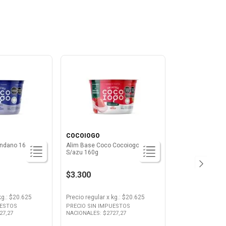
COCOIOGO
ándano 160 Grs
Alim Base Coco Cocoiogo Fru
S/azu 160g
$3.300
kg.
: $
20.625
Precio regular
x
kg.
: $
20.625
UESTOS
PRECIO SIN IMPUESTOS
27,27
NACIONALES: $
2727,27