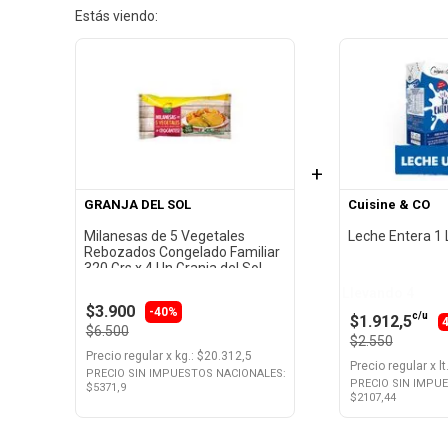
Estás viendo:
+
GRANJA DEL SOL
Cuisine & CO
Milanesas de 5 Vegetales
Leche Entera 1 
Rebozados Congelado Familiar
320 Grs x 4 Un Granja del Sol
Llevando 4
$3.900
-40%
c/u
$1.912,5
$6.500
$2.550
Precio regular
x
kg.
: $
20.312,5
Precio regular
x
lt
PRECIO SIN IMPUESTOS NACIONALES:
PRECIO SIN IMPU
$
5371,9
$
2107,44