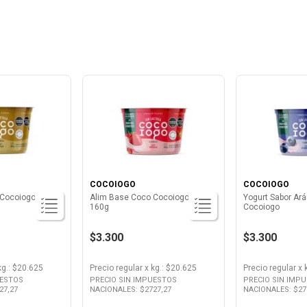
COCOIOGO
COCOIOGO
 Cocoiogo
Alim Base Coco Cocoiogo Frut
Yogurt Sabor Ar
160g
Cocoiogo
$3.300
$3.300
kg.
: $
20.625
Precio regular
x
kg.
: $
20.625
Precio regular
x
UESTOS
PRECIO SIN IMPUESTOS
PRECIO SIN IMP
27,27
NACIONALES: $
2727,27
NACIONALES: $
27