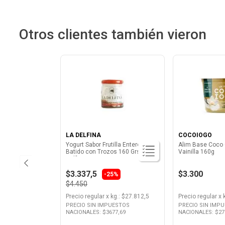
Otros clientes también vieron
LA DELFINA
COCOIOGO
Yogurt Sabor Frutilla Entero
Alim Base Coco
Batido con Trozos 160 Grs La
Vainilla 160g
Delfina
$3.337,5
$3.300
-25%
$4.450
Precio regular
x
kg.
: $
27.812,5
Precio regular
x
PRECIO SIN IMPUESTOS
PRECIO SIN IMP
NACIONALES: $
3677,69
NACIONALES: $
27