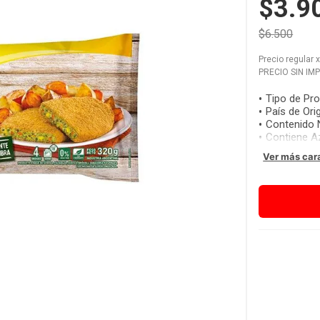
$3.9
$6.500
Precio regular
PRECIO SIN IM
Tipo de Pr
País de Ori
Contenido 
Contiene A
Ver más car