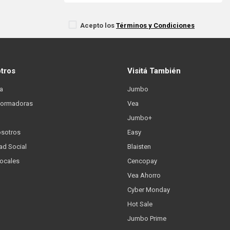
Acepto los
Términos y Condiciones
otros
Visitá También
a
Jumbo
formadoras
Vea
Jumbo+
osotros
Easy
ad Social
Blaisten
Locales
Cencopay
Vea Ahorro
Cyber Monday
Hot Sale
Jumbo Prime