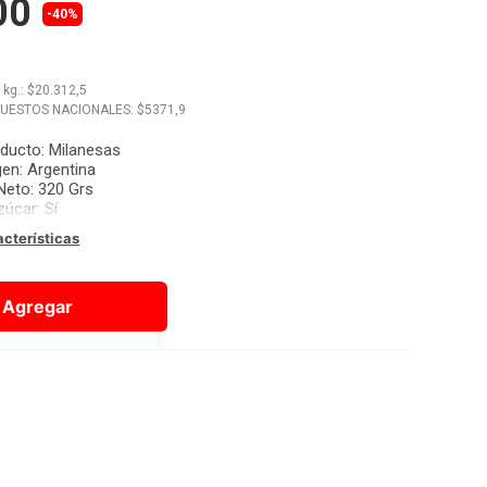
00
-40%
x
kg.
: $
20.312,5
PUESTOS NACIONALES: $
5371,9
oducto
:
Milanesas
gen
:
Argentina
Neto
:
320 Grs
zúcar
:
Sí
acterísticas
Agregar