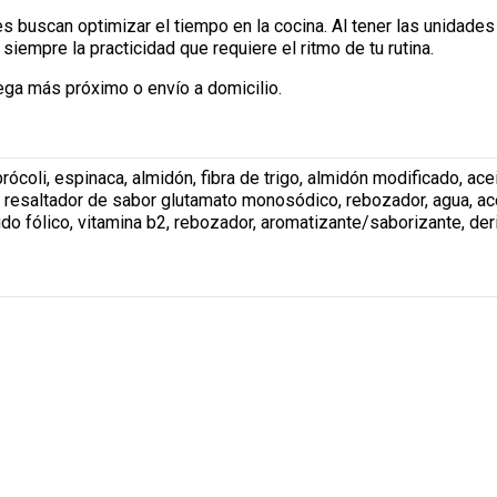
 buscan optimizar el tiempo en la cocina. Al tener las unidades l
iempre la practicidad que requiere el ritmo de tu rutina.
ega más próximo o envío a domicilio.
rócoli, espinaca, almidón, fibra de trigo, almidón modificado, acei
esaltador de sabor glutamato monosódico, rebozador, agua, aceit
cido fólico, vitamina b2, rebozador, aromatizante/saborizante, de