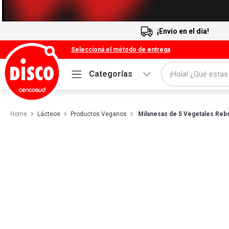
¡Envío en el día!
Seleccioná el método de entrega
¡Hola! ¿Qué estas
Categorías
Términos más buscados
Lácteos
Productos Veganos
Milanesas de 5 Vegetales Rebo
1
.
Cafe
2
.
Leche
3
.
Galletitas
4
.
Cerveza
5
.
Carne
6
.
Yerba
7
.
Queso