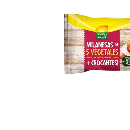
8
.
Fideos
9
.
Chocolate
10
.
Nestle Classic