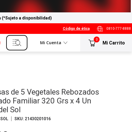
a (*Sujeto a disponibilidad)
Código de ética
0810-777-8888
0
Mi Cuenta
sas de 5 Vegetales Rebozados
do Familiar 320 Grs x 4 Un
del Sol
 SOL
SKU
:
21430201016