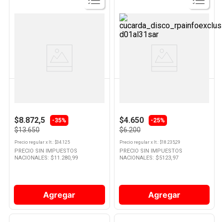
Ver
Ver
Producto
Producto
ELVIVE
SEDAL
Shampoo Glycolic Gloss Brillo
Shampoo Crema Balance 340 Ml
72H 400 Ml Elvive
Sedal
$8.872,5
$4.650
-35%
-25%
$13.650
$6.200
Precio regular
x
lt.
: $
34.125
Precio regular
x
lt.
: $
18.235,29
PRECIO SIN IMPUESTOS
PRECIO SIN IMPUESTOS
NACIONALES: $
11.280,99
NACIONALES: $
5123,97
Agregar
Agregar