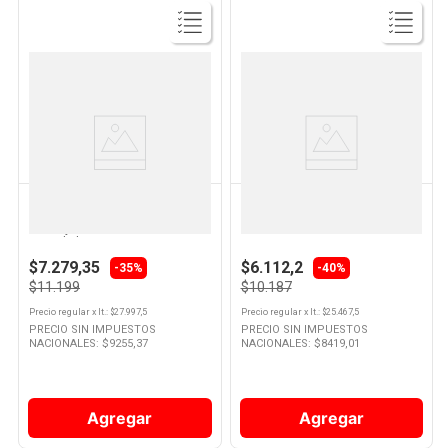
Ver
Ver
Producto
Producto
ELVIVE
DOVE
Shampoo Hialurónico Pure Raíz
Shampoo 3 en 1 Active Fresh
Grasa y Puntas Deshidratadas
400 Ml Dove
400 Ml Elvive
$7.279,35
$6.112,2
-35%
-40%
$11.199
$10.187
Precio regular
x
lt.
: $
27.997,5
Precio regular
x
lt.
: $
25.467,5
PRECIO SIN IMPUESTOS
PRECIO SIN IMPUESTOS
NACIONALES: $
9255,37
NACIONALES: $
8419,01
Agregar
Agregar