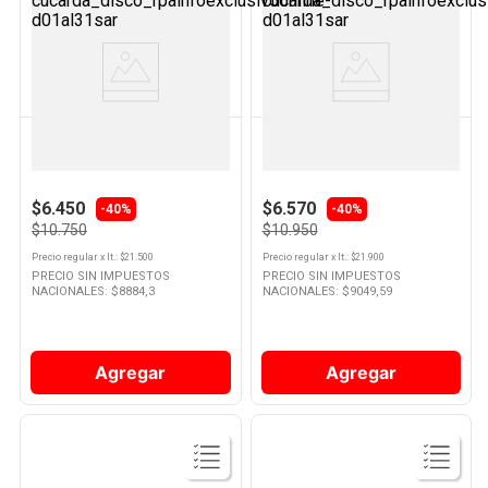
Ver
Ver
Producto
Producto
TRESEMMÉ
TRESEMMÉ
Shampoo Keratina Antifrizz 500
Acondicionador Keratina
Ml Tresemmé
Antifrizz 500 Ml Tresemmé
$6.450
$6.570
-40%
-40%
$10.750
$10.950
Precio regular
x
lt.
: $
21.500
Precio regular
x
lt.
: $
21.900
PRECIO SIN IMPUESTOS
PRECIO SIN IMPUESTOS
NACIONALES: $
8884,3
NACIONALES: $
9049,59
Agregar
Agregar