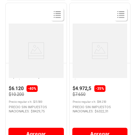
Ver
Ver
Producto
Producto
DOVE
ELVIVE
Acondicionador Ritual de
Shampoo Hidra Hialurónico para
Reparación Coco y Cúrcuma
Cabello Deshidratado 200 Ml
400 Ml Dove
Elvive
$6.120
$4.972,5
-40%
-35%
$10.200
$7.650
Precio regular
x
lt.
: $
25.500
Precio regular
x
lt.
: $
38.250
PRECIO SIN IMPUESTOS
PRECIO SIN IMPUESTOS
NACIONALES: $
8429,75
NACIONALES: $
6322,31
Agregar
Agregar