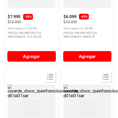
Acondicionador Hialurónico
Shampoo Dove Hidratacion
Pure 400 Ml Elvive
X400ml
10
.
Vino
$7.995
$6.099
-
40%
-35%
$12.300
$10.200
Precio regular
x
lt.
: $
12.300
Precio regular
x
lt.
: $
25.500
PRECIO SIN IMPUESTOS
PRECIO SIN IMPUESTOS
NACIONALES: $
10.165,29
NACIONALES: $
8429,75
Agregar
Agregar
Ver
Ver
Producto
Producto