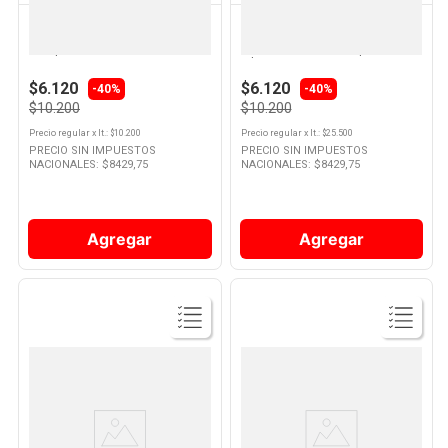
DOVE
DOVE
Shampoo Dove Reconstrucción
Acondicionador Dove
Completa 400 Ml
Reconstrucción Completa 400
Ml
$6.120
$6.120
-40%
-40%
$10.200
$10.200
Precio regular
x
lt.
: $
10.200
Precio regular
x
lt.
: $
25.500
PRECIO SIN IMPUESTOS
PRECIO SIN IMPUESTOS
NACIONALES: $
8429,75
NACIONALES: $
8429,75
Agregar
Agregar
Ver
Ver
Producto
Producto