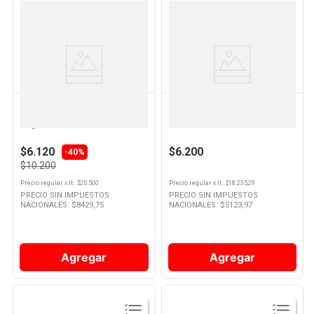
Ver
Ver
Producto
Producto
DOVE
SEDAL
Acondicionador Dove
Shampoo Sedal Hialurónico Y
Regeneración Extrema 400 Ml
Vitamina A 340 Ml
$6.120
$6.200
-40%
$10.200
Precio regular
x
lt.
: $
25.500
Precio regular
x
lt.
: $
18.235,29
PRECIO SIN IMPUESTOS
PRECIO SIN IMPUESTOS
NACIONALES: $
8429,75
NACIONALES: $
5123,97
Agregar
Agregar