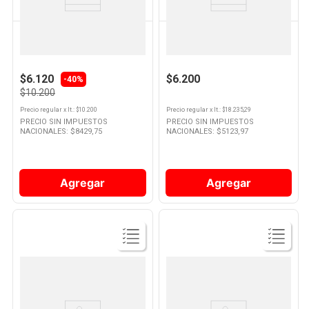
DOVE
SEDAL
Shampoo Óleo Nutrición 400 Ml
Shampoo Sedal Ceramidas
Dove
Botella 340 Ml
$6.120
$6.200
-40%
$10.200
Precio regular
x
lt.
: $
10.200
Precio regular
x
lt.
: $
18.235,29
PRECIO SIN IMPUESTOS
PRECIO SIN IMPUESTOS
NACIONALES: $
8429,75
NACIONALES: $
5123,97
Agregar
Agregar
Ver
Ver