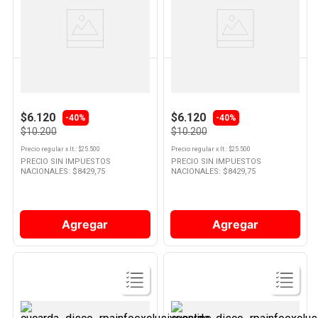
Ver
Ver
Producto
Producto
DOVE
DOVE
Shampoo Dove Regeneración
Acondicionador Dove óleo
Extrema 400 Ml
Nutrición 400 Ml
$6.120
$6.120
-40%
-40%
$10.200
$10.200
Precio regular
x
lt.
: $
25.500
Precio regular
x
lt.
: $
25.500
PRECIO SIN IMPUESTOS
PRECIO SIN IMPUESTOS
NACIONALES: $
8429,75
NACIONALES: $
8429,75
Agregar
Agregar