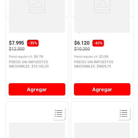
Producto
Producto
ELVIVE
DOVE
Acondicionador Hidra
Shampoo Dove Ritual De
Hialurónico 400 Ml Elvive
Reparacion De Coco 400 Ml
$7.995
$6.120
-35%
-40%
$12.300
$10.200
Precio regular
x
lt.
: $
30.750
Precio regular
x
lt.
: $
25.500
PRECIO SIN IMPUESTOS
PRECIO SIN IMPUESTOS
NACIONALES: $
10.165,29
NACIONALES: $
8429,75
Agregar
Agregar