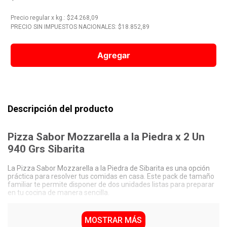
10
.
Vino
Precio regular
x
kg.
: $
24.268,09
PRECIO SIN IMPUESTOS NACIONALES: $
18.852,89
Agregar
Descripción del producto
Pizza Sabor Mozzarella a la Piedra x 2 Un
940 Grs Sibarita
La Pizza Sabor Mozzarella a la Piedra de Sibarita es una opción
práctica para resolver tus comidas en casa. Este pack de tamaño
familiar te permite disponer de dos unidades listas para preparar
en tu cocina de manera sencilla.
Características Destacadas de Pizza Sabor
Mozzarella a la Piedra x 2 Un 940 Grs Sibarita
MOSTRAR MÁS