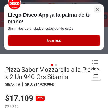
×
Llegó Disco App ¡a la palma de tu
¡Hola! ¿Qué estas buscando?
0
mano!
Sín límites de unidades, estés donde estés
Seleccioná el método de entrega
Términos más buscados
1
.
Cafe
Usar app
Congelados
Comidas Congeladas
Pizzas
Pizza Sabor Mozzarella
a la Piedra x 2 Un 940 Grs Sibarita
2
.
Leche
3
.
Galletitas
4
.
Yerba
Pizza Sabor Mozzarella a la Piedra
5
.
Cerveza
x 2 Un 940 Grs Sibarita
6
.
Carne
SIBARITA
SKU
:
21470309043
7
.
Queso
$17.109
-25%
8
.
Fideos
$22.812
9
.
Chocolate