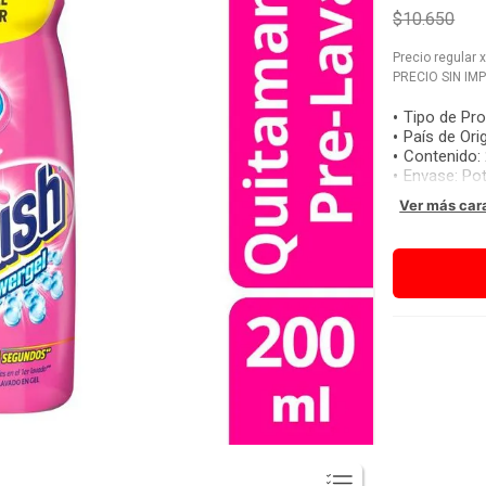
$10.650
Precio regular
PRECIO SIN IM
Tipo de Pr
País de Ori
Contenido
:
Envase
:
Po
Ver más car