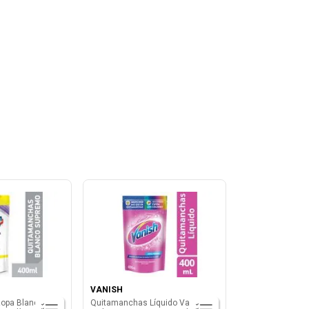
VANISH
opa Blanco
Quitamanchas Líquido Vanish