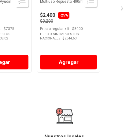
Ayudín
Multiuso Repuesto 400ml
$2.400
-25%
$3.200
t.
: $
7375
Precio regular
x
lt.
: $
8000
UESTOS
PRECIO SIN IMPUESTOS
38,02
NACIONALES: $
2644,63
egar
Agregar
Nuestros locales