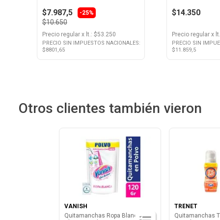
$7.987,5
$14.350
-25%
$10.650
Precio regular
x
lt.
: $
53.250
Precio regular
x
lt
PRECIO SIN IMPUESTOS NACIONALES:
PRECIO SIN IMPU
$
8801,65
$
11.859,5
Otros clientes también vieron
VANISH
TRENET
Quitamanchas Ropa Blanca
Quitamanchas Tr