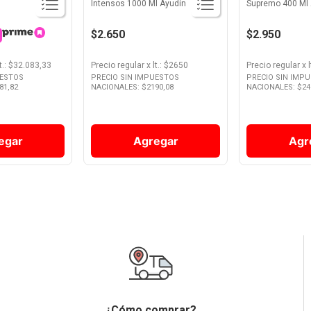
Intensos 1000 Ml Ayudín
Supremo 400 Ml 
$2.650
$2.950
t.
: $
32.083,33
Precio regular
x
lt.
: $
2650
Precio regular
x
l
UESTOS
PRECIO SIN IMPUESTOS
PRECIO SIN IMP
81,82
NACIONALES: $
2190,08
NACIONALES: $
24
egar
Agregar
Agr
¿Cómo comprar?