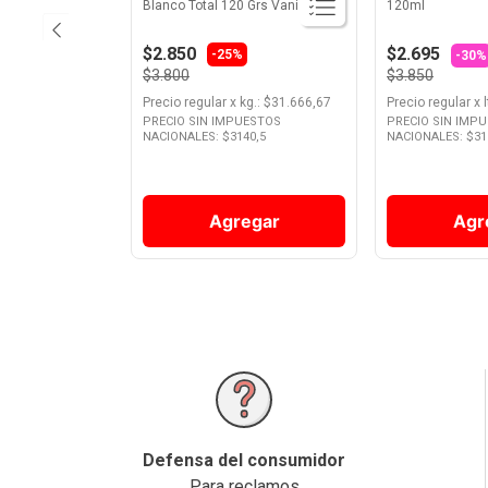
Blanco Total 120 Grs Vanish
120ml
$2.850
$2.695
-25%
-30%
$3.800
$3.850
Precio regular
x
kg.
: $
31.666,67
Precio regular
x
l
PRECIO SIN IMPUESTOS
PRECIO SIN IMP
NACIONALES: $
3140,5
NACIONALES: $
31
Agregar
Agr
Defensa del consumidor
Para reclamos