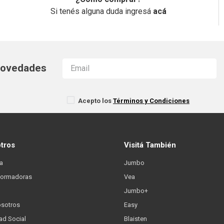
Si tenés alguna duda ingresá
acá
 novedades
Acepto los
Términos y Condiciones
otros
Visitá También
a
Jumbo
formadoras
Vea
Jumbo+
osotros
Easy
ad Social
Blaisten