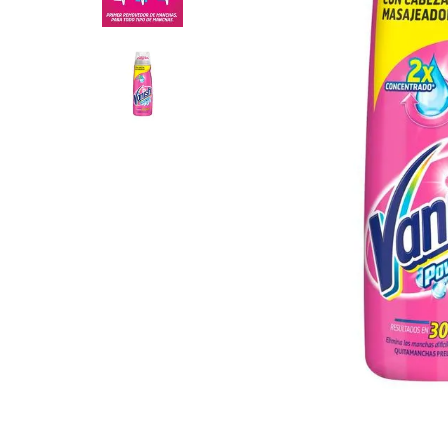
8
.
Fideos
9
.
Chocolate
10
.
Nestle Classic