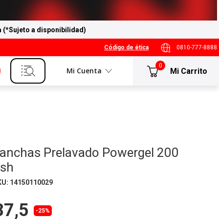
a (*Sujeto a disponibilidad)
Código de ética
0810-777-8888
0
Mi Cuenta
anchas Prelavado Powergel 200
ish
KU
:
14150110029
87,5
-25%