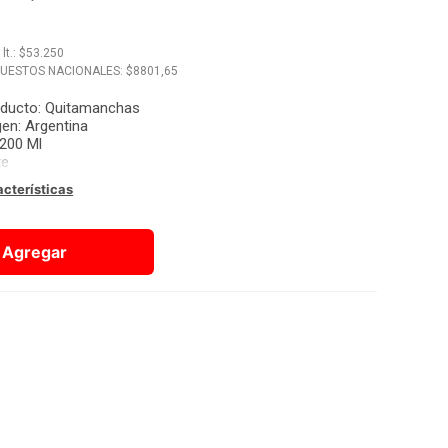
x
lt.
: $
53.250
PUESTOS NACIONALES: $
8801,65
oducto
:
Quitamanchas
gen
:
Argentina
200 Ml
te
acterísticas
Agregar