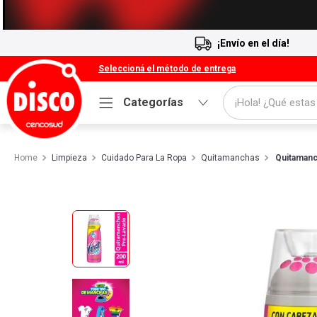
¡Envío en el día!
Seleccioná el método de entrega
¡Hola! ¿Qué estas
Categorías
Términos más buscados
Limpieza
Cuidado Para La Ropa
1
.
Quitamanchas
Cafe
Quitamanc
2
.
Leche
3
.
Galletitas
4
.
Cerveza
5
.
Carne
6
.
Yerba
7
.
Queso