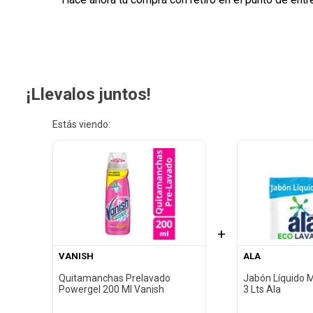
¡Llevalos juntos!
Estás viendo:
+
VANISH
ALA
Quitamanchas Prelavado
Jabón Líquido 
Powergel 200 Ml Vanish
3 Lts Ala