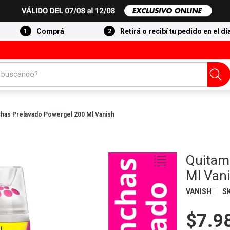
Comprá
Retirá o recibí tu pedido en el dí
 buscando?
has Prelavado Powergel 200 Ml Vanish
Quitam
Ml Van
VANISH
S
$7.9