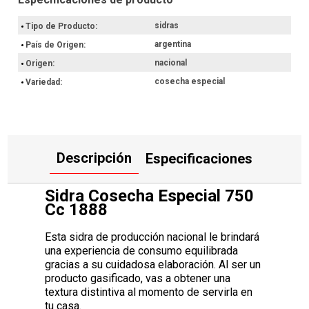
Es la opción ideal si buscás un producto de calidad para tus
reuniones. Al conservarla en la heladera, vas a poder disfrutar de
sidras
Tipo de Producto
su temperatura óptima, siendo un complemento adecuado para
acompañar una tabla de quesos o unos nachos.
argentina
País de Origen
Por Ley la venta de alcohol esta prohibida para menores de 18
nacional
Origen
años.
cosecha especial
Variedad
Hacé ahora tu compra con retiro en el punto de entrega más
próximo o envío a domicilio.
Descripción
Especificaciones
Sidra Cosecha Especial 750
Cc 1888
Esta sidra de producción nacional le brindará
una experiencia de consumo equilibrada
gracias a su cuidadosa elaboración. Al ser un
producto gasificado, vas a obtener una
textura distintiva al momento de servirla en
tu casa.