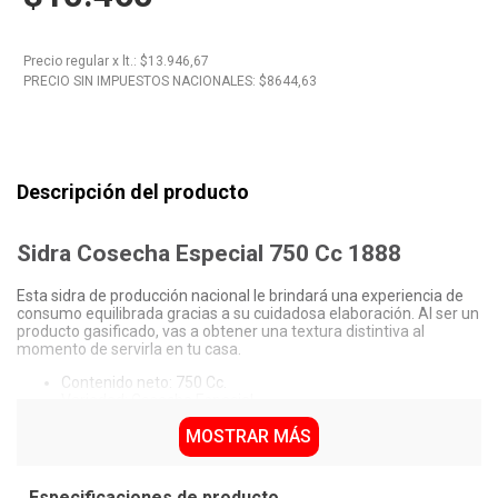
10
.
Nestle Classic
Precio regular
x
lt.
: $
13.946,67
PRECIO SIN IMPUESTOS NACIONALES: $
8644,63
Descripción del producto
Sidra Cosecha Especial 750 Cc 1888
Esta sidra de producción nacional le brindará una experiencia de
consumo equilibrada gracias a su cuidadosa elaboración. Al ser un
producto gasificado, vas a obtener una textura distintiva al
momento de servirla en tu casa.
Contenido neto: 750 Cc.
Variedad: Cosecha Especial.
Producto gasificado con presencia de azúcar.
MOSTRAR MÁS
Origen: Argentina.
Por qué elegir Sidra Cosecha Especial 1888