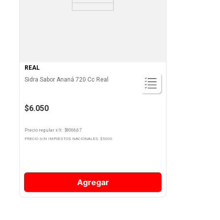
REAL
Sidra Sabor Ananá 720 Cc Real
$6.050
Precio regular
x
lt.
: $
8066,67
PRECIO SIN IMPUESTOS NACIONALES: $
5000
Agregar