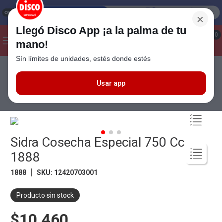
×
Llegó Disco App ¡a la palma de tu
¡Hola! ¿Qué estas buscando?
0
mano!
Sín límites de unidades, estés donde estés
Seleccioná el método de entrega
Términos más buscados
1
.
Cafe
Usar app
Bebidas
Sidras
Sidra Cosecha Especial 750 Cc 1888
2
.
Leche
3
.
Galletitas
4
.
Cerveza
Sidra Cosecha Especial 750 Cc
5
.
Carne
1888
6
.
Yerba
1888
SKU
:
12420703001
7
.
Queso
Producto sin stock
8
.
Fideos
$10.460
9
.
Chocolate