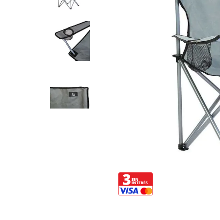
8
.
Fideos
9
.
Chocolate
10
.
Nestle Classic