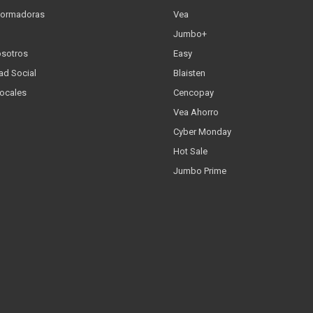
formadoras
Vea
Jumbo+
osotros
Easy
ad Social
Blaisten
Locales
Cencopay
Vea Ahorro
Cyber Monday
Hot Sale
Jumbo Prime