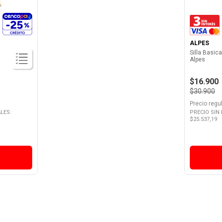
ALPES
Silla Basi
Alpes
$16.900
$30.900
Precio regu
LES:
PRECIO SIN
$
25.537,19