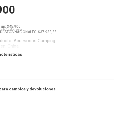
900
x
un
: $
45.900
0x54x45 cm
PUESTOS NACIONALES: $
37.933,88
oducto
:
Accesorios Camping
gen
:
China
acterísticas
para cambios y devoluciones