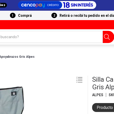
Comprá
Retirá o recibí tu pedido en el dí
 buscando?
Apoyabrazos Gris Alpes
Silla 
Gris Al
ALPES
SK
Producto 