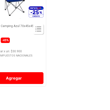
ca Camping Azul 70x45x45 Cm
-
45%
lar
x
un
: $
30.900
 IMPUESTOS NACIONALES:
Agregar