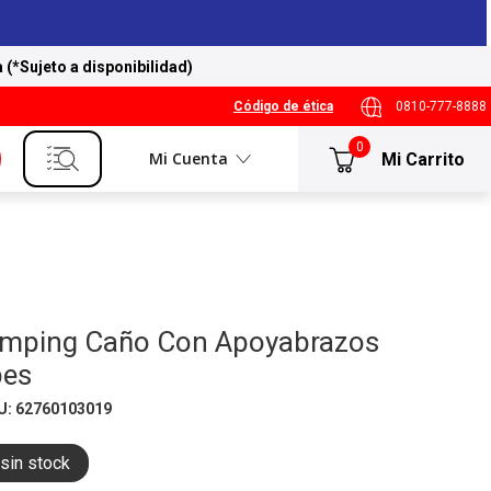
a (*Sujeto a disponibilidad)
Código de ética
0810-777-8888
0
Mi Cuenta
Camping Caño Con Apoyabrazos
pes
U
:
62760103019
sin stock