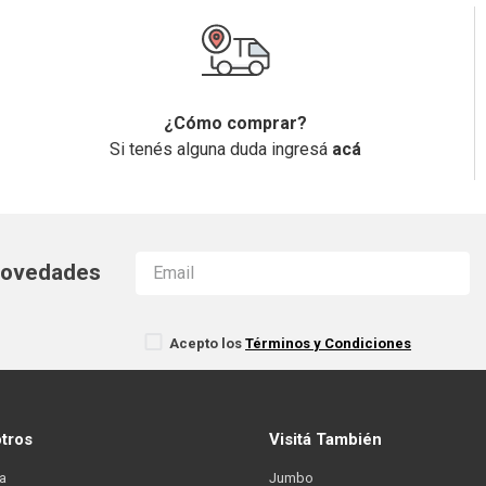
¿Cómo comprar?
Si tenés alguna duda ingresá
acá
 novedades
Acepto los
Términos y Condiciones
otros
Visitá También
a
Jumbo