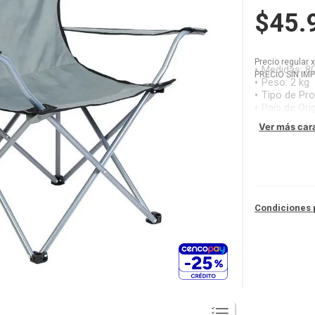
$45.
Precio regular
Medidas
:
8
PRECIO SIN IM
Peso
:
2 kg
Tipo de Pr
País de Ori
Ver más car
Condiciones 