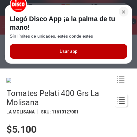
×
Llegó Disco App ¡a la palma de tu
¡Hola! ¿Qué estas buscando?
0
mano!
Sín límites de unidades, estés donde estés
Seleccioná el método de entrega
Términos más buscados
1
.
Cafe
Usar app
Almacén
Pastas Secas y Salsas
Salsas
Tomates Pelati 400 Grs La
Molisana
2
.
Leche
3
.
Galletitas
4
.
Cerveza
Tomates Pelati 400 Grs La
5
.
Carne
Molisana
6
.
Yerba
LA MOLISANA
SKU
:
11610127001
7
.
Queso
8
.
Fideos
$5.100
9
.
Chocolate