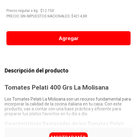
10
.
Nestle Classic
Precio regular
x
kg.
: $
12.750
PRECIO SIN IMPUESTOS NACIONALES: $
4214,88
Agregar
Descripción del producto
Tomates Pelati 400 Grs La Molisana
Los Tomates Pelati La Molisana son un recurso fundamental para
incorporar la calidad de la cocina italiana en tu casa. Con este
producto, vas a contar con una base práctica y eficiente para
preparar tus platos favoritos en tu día a día.
Características Destacadas de los Tomates Pelati
400 Grs La Molisana