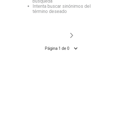
búsqueda
Intenta buscar sinónimos del
10
.
Nestle Classic
término deseado
Página
1
de
0