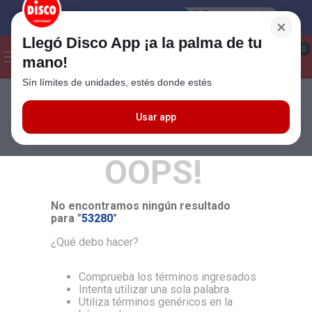
×
Llegó Disco App ¡a la palma de tu
¡Hola! ¿Qué estas buscando?
0
mano!
Sín límites de unidades, estés donde estés
Seleccioná el método de entrega
Términos más buscados
1
.
Cafe
Usar app
MÁS RELEVANTES
2
.
Leche
OOPS!
3
.
Galletitas
4
.
Carne
No encontramos ningún resultado
5
.
Cerveza
para "
53280
"
6
.
Yerba
¿Qué debo hacer?
7
.
Queso
Comprueba los términos ingresados
8
.
Fideos
Intenta utilizar una sola palabra
Utiliza términos genéricos en la
9
.
Chocolate