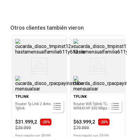
Otros clientes también vieron
TPLINK
TPLINK
Router Tp Link 2 Antenas
Router Wifi Tplink TL-
Tplink
WR841HP 300 Mbps 2.4 GHz
Negro
$31.999,2
$63.999,2
-20%
-20%
$39.999
$79.999
Precio regular
x
un
: $
39.999
Precio regular
x
un
: $
79.999