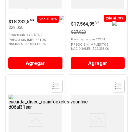
Pañales Deluxe Protection RN x
Pañales Deluxe Protection P x
36 Un Pampers
36 Un Pampers
10
.
Nestle Classic
Llevando 2
Llevando 2
2do al 70%
2do al 70%
c/u
$18.232,5
c/u
$17.564,95
$28.050
$27.023
Precio regular
x
un
: $
779,17
PRECIO SIN IMPUESTOS
Precio regular
x
un
: $
750,64
NACIONALES: $
23.181,82
PRECIO SIN IMPUESTOS
NACIONALES: $
22.333,06
Agregar
Agregar
Ver
Ver
Producto
Producto