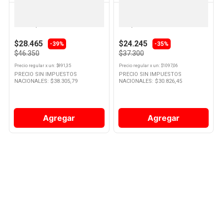
PAMPERS
PAMPERS
Pañales Deluxe Mediano X 52
Pañales Baby Dry XXG x 34 Un
Un Pampers
Pampers
$28.465
$24.245
-
39%
-35%
$46.350
$37.300
Precio regular
x
un
: $
891,35
Precio regular
x
un
: $
1097,06
PRECIO SIN IMPUESTOS
PRECIO SIN IMPUESTOS
NACIONALES: $
38.305,79
NACIONALES: $
30.826,45
Agregar
Agregar