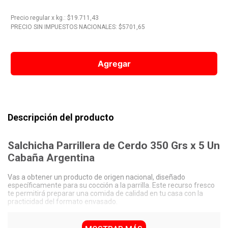
10
.
Vino
Precio regular
x
kg.
: $
19.711,43
PRECIO SIN IMPUESTOS NACIONALES: $
5701,65
Agregar
Descripción del producto
Salchicha Parrillera de Cerdo 350 Grs x 5 Un
Cabaña Argentina
Vas a obtener un producto de origen nacional, diseñado
específicamente para su cocción a la parrilla. Este recurso fresco
te permitirá preparar una comida de calidad en tu casa con la
practicidad del formato envasado.
Contenido neto: 350 Grs.
Presentación: 5 Un por envase.