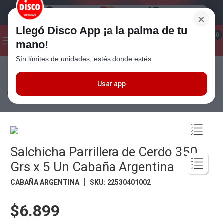
×
Llegó Disco App ¡a la palma de tu
¡Hola! ¿Qué estas buscando?
0
mano!
Sín límites de unidades, estés donde estés
Seleccioná el método de entrega
Términos más buscados
1
.
Cafe
Usar app
Carnes
Embutidos
Salchichas
Salchicha Parrillera de Cerdo 350
Grs x 5 Un Cabaña Argentina
2
.
Leche
3
.
Galletitas
4
.
Yerba
Salchicha Parrillera de Cerdo 350
5
.
Cerveza
Grs x 5 Un Cabaña Argentina
6
.
Carne
CABAÑA ARGENTINA
SKU
:
22530401002
7
.
Queso
8
.
Fideos
$6.899
9
.
Chocolate