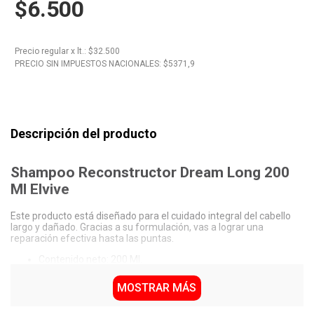
$6.500
10
.
Vino
Precio regular
x
lt.
: $
32.500
PRECIO SIN IMPUESTOS NACIONALES: $
5371,9
Descripción del producto
Shampoo Reconstructor Dream Long 200
Ml Elvive
Este producto está diseñado para el cuidado integral del cabello
largo y dañado. Gracias a su formulación, vas a lograr una
reparación efectiva hasta las puntas.
Contenido neto: 200 Ml.
Formulación con keratina vegetal y óleo de ricino.
Específico para el tratamiento de cabello largo y dañado.
MOSTRAR MÁS
Formato líquido de fácil aplicación en la zona capilar.
Producto de origen nacional.