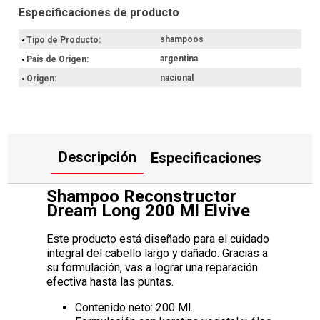
Por qué elegir Shampoo Reconstructor Dream Long
Al incorporar este shampoo en tu rutina de higiene capilar, vas a
shampoos
Tipo de Producto
obtener un recurso técnico orientado a la reconstrucción de la
argentina
País de Origen
fibra. Es la opción adecuada si buscás un tratamiento específico
para mantener la integridad de tu cabello desde la raíz hasta las
nacional
Origen
puntas.
Hacé ahora tu compra con retiro en el punto de entrega más
próximo o envío a domicilio.
Descripción
Especificaciones
Shampoo Reconstructor
Dream Long 200 Ml Elvive
Este producto está diseñado para el cuidado
integral del cabello largo y dañado. Gracias a
su formulación, vas a lograr una reparación
efectiva hasta las puntas.
Contenido neto: 200 Ml.