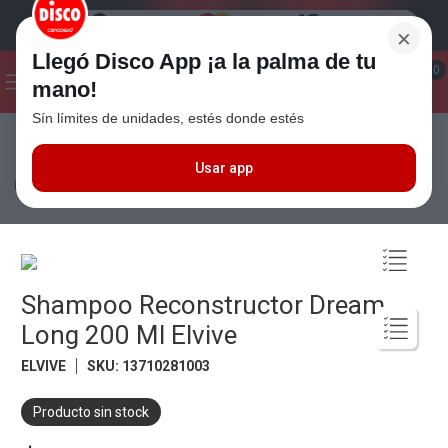
×
Llegó Disco App ¡a la palma de tu
¡Hola! ¿Qué estas buscando?
0
mano!
Sín límites de unidades, estés donde estés
Seleccioná el método de entrega
Términos más buscados
1
.
Cafe
Usar app
Perfumería
Cuidado Capilar
Shampoo
Shampoo Reconstructor
Dream Long 200 Ml Elvive
2
.
Leche
3
.
Galletitas
4
.
Yerba
Shampoo Reconstructor Dream
5
.
Cerveza
Long 200 Ml Elvive
6
.
Carne
ELVIVE
SKU
:
13710281003
7
.
Queso
8
.
Fideos
Producto sin stock
9
.
Chocolate