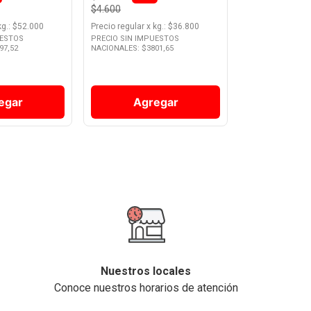
$4.600
kg.
: $
52.000
Precio regular
x
kg.
: $
36.800
UESTOS
PRECIO SIN IMPUESTOS
97,52
NACIONALES: $
3801,65
egar
Agregar
Nuestros locales
Conoce nuestros horarios de atención