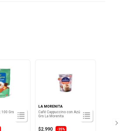
LA MORENITA
t 100 Grs La
Café Cappuccino con Azúcar 125
Grs La Morenita
$2.990
-35%