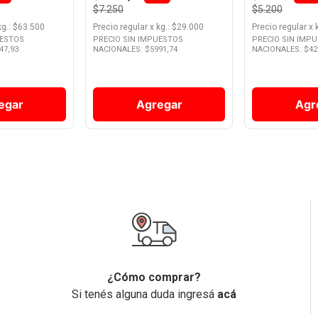
$7.250
$5.200
kg.
: $
63.500
Precio regular
x
kg.
: $
29.000
Precio regular
x
UESTOS
PRECIO SIN IMPUESTOS
PRECIO SIN IMP
47,93
NACIONALES: $
5991,74
NACIONALES: $
42
egar
Agregar
Agr
¿Cómo comprar?
Si tenés alguna duda ingresá
acá