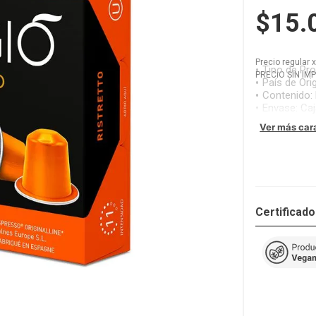
$15.
Precio regular
Tipo de Pr
PRECIO SIN IM
País de Ori
Contenido
:
Envase
:
Caj
Ver más car
Certificad