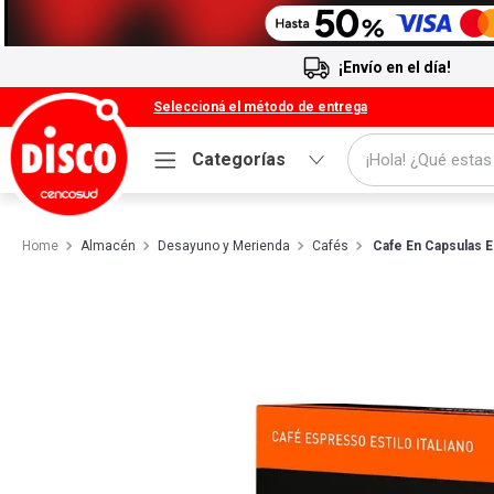
¡Envío en el día!
Seleccioná el método de entrega
¡Hola! ¿Qué estas
Categorías
Términos más buscados
Almacén
Desayuno y Merienda
1
Cafés
.
Cafe
Cafe En Capsulas E
2
.
Leche
3
.
Galletitas
4
.
Cerveza
5
.
Carne
6
.
Yerba
7
.
Queso