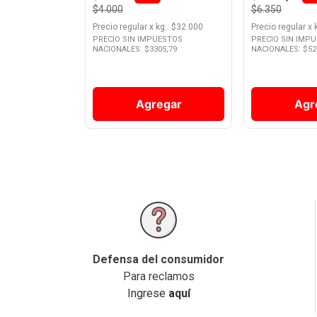
$4.000
$6.350
Precio regular
x
kg.
: $
32.000
Precio regular
x
PRECIO SIN IMPUESTOS
PRECIO SIN IMP
NACIONALES: $
3305,79
NACIONALES: $
52
Agregar
Agr
Defensa del consumidor
Para reclamos
Ingrese
aquí