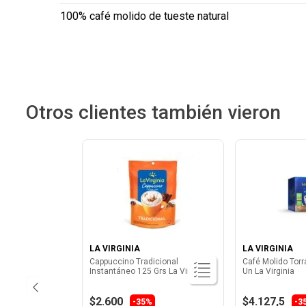
100% café molido de tueste natural
Otros clientes también vieron
LA VIRGINIA
LA VIRGINIA
Cappuccino Tradicional
Café Molido Torr
Instantáneo 125 Grs La Virginia
Un La Virginia
$2.600
$4.127,5
-35%
-3