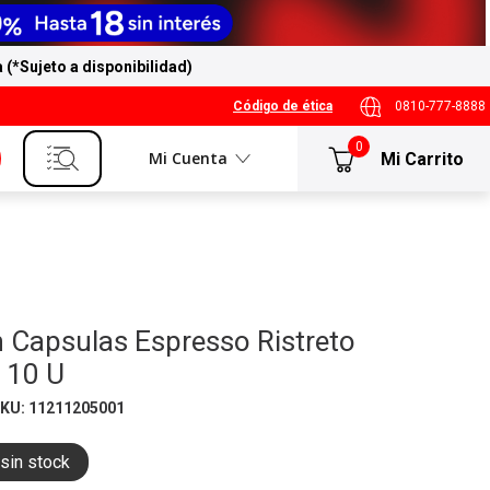
a (*Sujeto a disponibilidad)
Código de ética
0810-777-8888
0
Mi Cuenta
 Capsulas Espresso Ristreto
 10 U
SKU
:
11211205001
sin stock