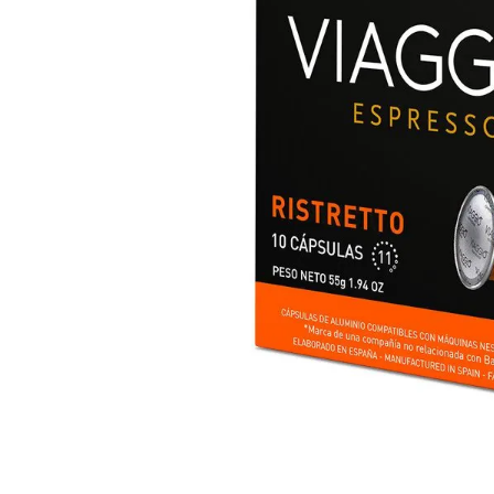
8
.
Fideos
9
.
Chocolate
10
.
Nestle Classic