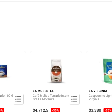
LA MORENITA
LA VIRGINIA
ado 100 Grs x 20
Café Molido Torrado Intenso 250
Cappuccino Ligh
Grs La Morenita
Virginia
$4.712,5
$3.380
5%
-35%
-35%