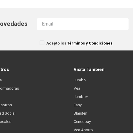
 novedades
Acepto los
Términos y Condiciones
otros
Visitá También
a
Jumbo
formadoras
Vea
Jumbo+
osotros
Easy
ad Social
Blaisten
Locales
Cencopay
Vea Ahorro