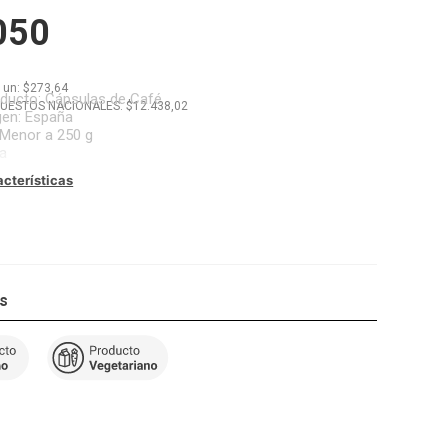
050
x
un
: $
273,64
oducto
:
Cápsulas de Café
PUESTOS NACIONALES: $
12.438,02
gen
:
España
Menor a 250 g
a
acterísticas
os