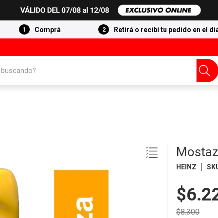
Comprá
Retirá o recibí tu pedido en el dí
 buscando?
Mostaz
HEINZ
SK
$6.2
$8.300