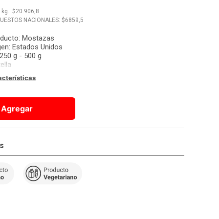
x
kg.
: $
20.906,8
PUESTOS NACIONALES: $
6859,5
oducto
:
Mostazas
gen
:
Estados Unidos
250 g - 500 g
ella
acterísticas
Agregar
os