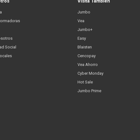
otros
Visitá También
a
Jumbo
formadoras
Vea
Jumbo+
osotros
Easy
ad Social
Blaisten
Locales
Cencopay
Vea Ahorro
Cyber Monday
Hot Sale
Jumbo Prime