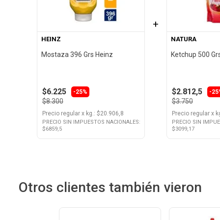
+
HEINZ
NATURA
Mostaza 396 Grs Heinz
Ketchup 500 Gr
$6.225
$2.812,5
-25%
-25
$8.300
$3.750
Precio regular
x
kg.
: $
20.906,8
Precio regular
x
k
PRECIO SIN IMPUESTOS NACIONALES:
PRECIO SIN IMPU
$
6859,5
$
3099,17
Otros clientes también vieron