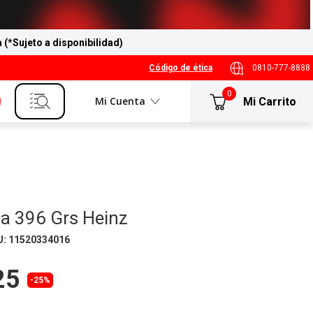
a (*Sujeto a disponibilidad)
Código de ética
0810-777-8888
0
Mi Cuenta
a 396 Grs Heinz
U
:
11520334016
25
-25%