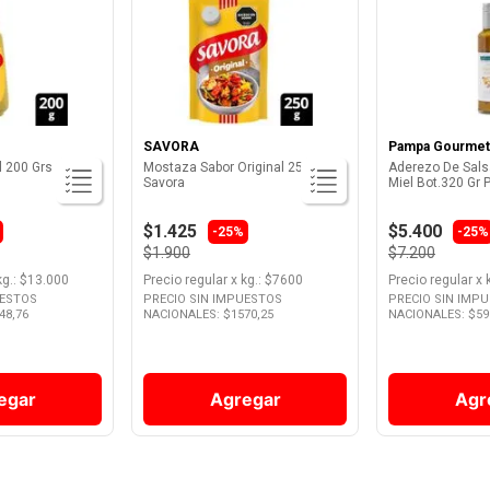
SAVORA
Pampa Gourmet
l 200 Grs Savora
Mostaza Sabor Original 250 Grs
Aderezo De Sals
Savora
Miel Bot.320 Gr
$1.425
$5.400
-25%
-25%
$1.900
$7.200
kg.
: $
13.000
Precio regular
x
kg.
: $
7600
Precio regular
x
UESTOS
PRECIO SIN IMPUESTOS
PRECIO SIN IMP
48,76
NACIONALES: $
1570,25
NACIONALES: $
59
egar
Agregar
Agr