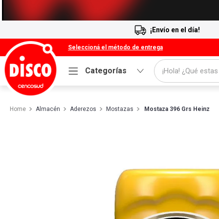
¡Envío en el día!
Seleccioná el método de entrega
¡Hola! ¿Qué estas
Categorías
Términos más buscados
Almacén
Aderezos
Mostazas
1
.
Mostaza 396 Grs Heinz
Cafe
2
.
Leche
3
.
Galletitas
4
.
Yerba
5
.
Cerveza
6
.
Carne
7
.
Queso