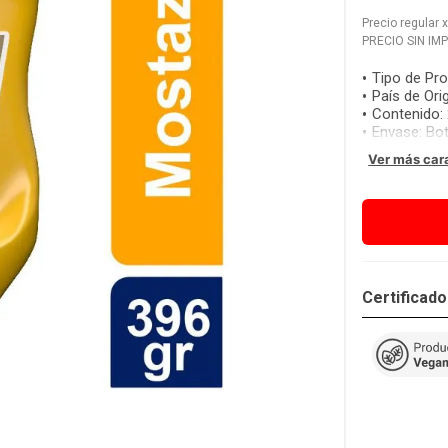
Precio regular
PRECIO SIN IM
Tipo de Pr
País de Ori
Contenido
:
Envase
:
Bot
Ver más car
Certificad