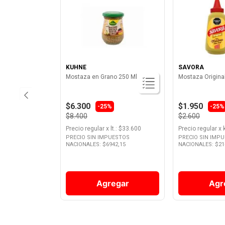
KUHNE
SAVORA
Mostaza en Grano 250 Ml Kuhne
Mostaza Origina
$6.300
$1.950
-25%
-25%
$8.400
$2.600
Precio regular
x
lt.
: $
33.600
Precio regular
x
PRECIO SIN IMPUESTOS
PRECIO SIN IMP
NACIONALES: $
6942,15
NACIONALES: $
21
Agregar
Agr