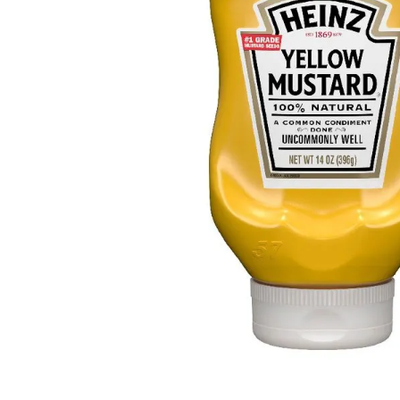
8
.
Fideos
9
.
Chocolate
10
.
Vino