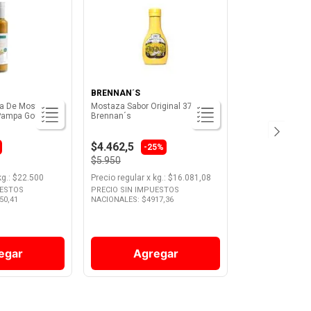
BRENNAN´S
a De Mostaza Y
Mostaza Sabor Original 370 Grs
 Pampa Gourmet
Brennan´s
$4.462,5
-25%
$5.950
kg.
: $
22.500
Precio regular
x
kg.
: $
16.081,08
UESTOS
PRECIO SIN IMPUESTOS
50,41
NACIONALES: $
4917,36
egar
Agregar