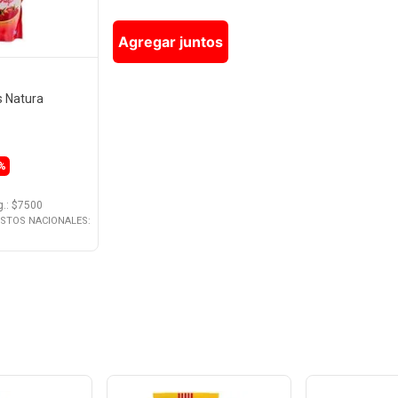
Agregar juntos
s Natura
%
g.
: $
7500
ESTOS NACIONALES: