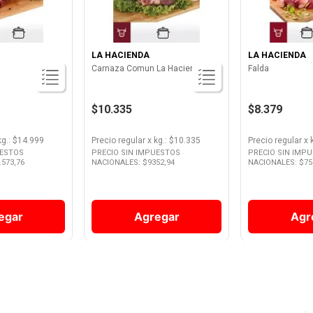
LA HACIENDA
LA HACIENDA
Carnaza Comun La Hacienda
Falda
$10.335
$8.379
kg.
: $
14.999
Precio regular
x
kg.
: $
10.335
Precio regular
x
UESTOS
PRECIO SIN IMPUESTOS
PRECIO SIN IMP
.573,76
NACIONALES: $
9352,94
NACIONALES: $
75
egar
Agregar
Agr