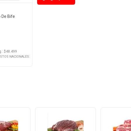
 De Bife
g.
: $
48.499
ESTOS NACIONALES: