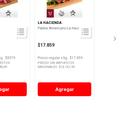
LA HACIENDA
Paleta Americano La Hacienda
$17.859
kg.
: $
8379
Precio regular
x
kg.
: $
17.859
UESTOS
PRECIO SIN IMPUESTOS
82,81
NACIONALES: $
16.161,99
egar
Agregar