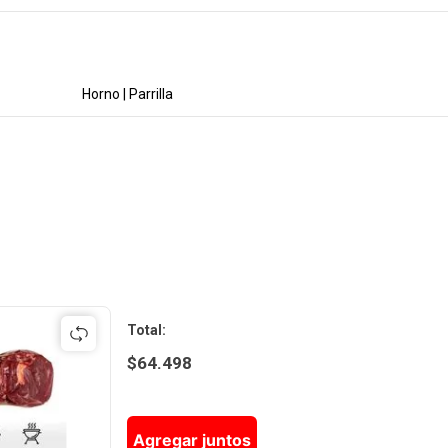
Horno | Parrilla
Total
:
$
64.498
Agregar juntos