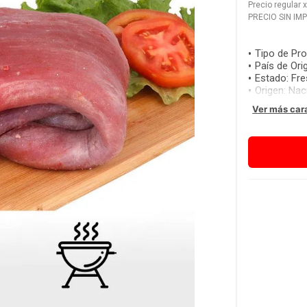
Precio regular
PRECIO SIN IM
Tipo de Pr
País de Ori
Estado
:
Fr
Origen
:
Nac
Ver más car