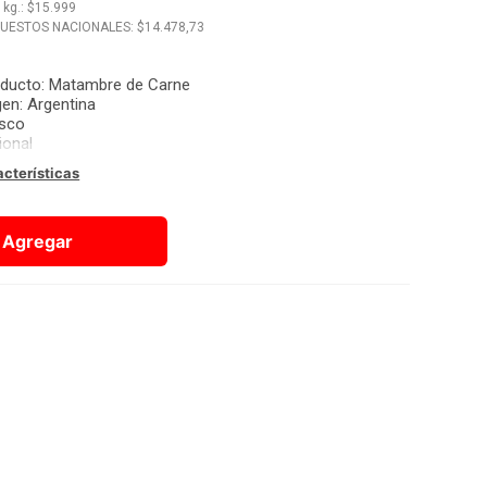
x
kg.
: $
15.999
PUESTOS NACIONALES: $
14.478,73
oducto
:
Matambre de Carne
gen
:
Argentina
esco
ional
acterísticas
Agregar