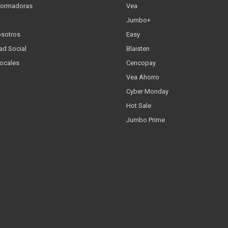
formadoras
Vea
Jumbo+
osotros
Easy
ad Social
Blaisten
Locales
Cencopay
Vea Ahorro
Cyber Monday
Hot Sale
Jumbo Prime