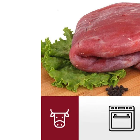
8
.
Fideos
9
.
Chocolate
10
.
Nestle Classic