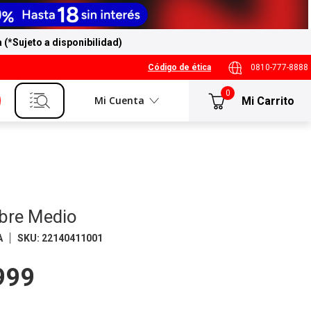
a (*Sujeto a disponibilidad)
Código de ética
0810-777-8888
0
Mi Cuenta
re Medio
A
SKU
:
22140411001
999