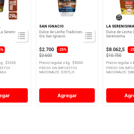
A
SAN IGNACIO
LA SERENISIM
La Serenisima
Dulce de Leche Tradicional 400
Dulce de Leche C
Grs San Ignacio
Serenisima
$2.700
$8.062,5
5%
-25%
-2
$3.600
$10.750
kg.
: $
3350
Precio regular
x
kg.
: $
9000
Precio regular
x
UESTOS
PRECIO SIN IMPUESTOS
PRECIO SIN IMP
68,6
NACIONALES: $
2975,21
NACIONALES: $
88
egar
Agregar
Agr