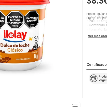
$8.3
Precio regular
Tipo de Pr
PRECIO SIN IM
País de Ori
Contenido 
Formato
:
E
Ver más car
Certificad