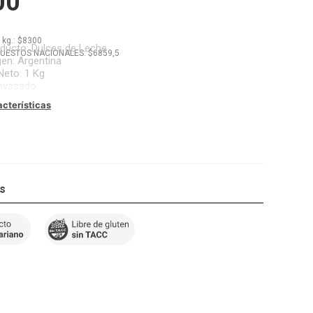
00
x
kg.
: $
8300
oducto
:
Dulces de Leche
PUESTOS NACIONALES: $
6859,5
gen
:
Argentina
Neto
:
1 Kg
nvasado
acterísticas
os