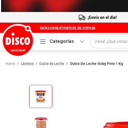
¡Envío en el día!
Seleccioná el método de entrega
¡Hola! ¿Qué estas
Categorías
Términos más buscados
Lácteos
Dulce de Leche
Dulce De Leche Ilolay Pote 1 Kg
1
.
Cafe
2
.
Leche
3
.
Galletitas
4
.
Yerba
5
.
Cerveza
6
.
Carne
7
.
Queso