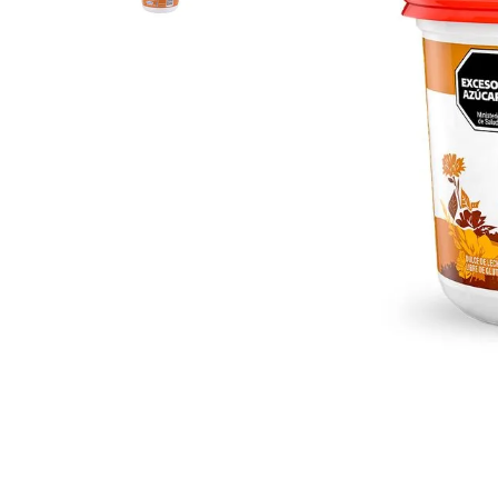
8
.
Fideos
9
.
Chocolate
10
.
Vino