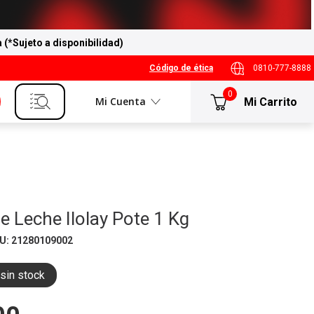
a (*Sujeto a disponibilidad)
Código de ética
0810-777-8888
0
Mi Cuenta
e Leche Ilolay Pote 1 Kg
U
:
21280109002
sin stock