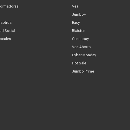
formadoras
Vea
Jumbo+
osotros
Easy
ad Social
Blaisten
Locales
Cencopay
Vea Ahorro
Cyber Monday
Hot Sale
Jumbo Prime