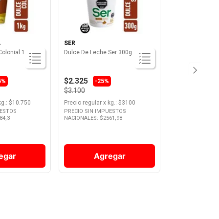
A
SER
olonial 1 Kg La
Dulce De Leche Ser 300g
$2.325
5%
-25%
$3.100
kg.
: $
10.750
Precio regular
x
kg.
: $
3100
UESTOS
PRECIO SIN IMPUESTOS
84,3
NACIONALES: $
2561,98
egar
Agregar