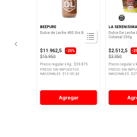
BEEPURE
LA SERENISIM
Dulce de Leche 400 Grs Beepure
Dulce De Leche 
Colonial 250g
$11.962,5
$2.512,5
-25%
-2
$15.950
$3.350
Precio regular
x
kg.
: $
39.875
Precio regular
x
PRECIO SIN IMPUESTOS
PRECIO SIN IMP
NACIONALES: $
13.181,82
NACIONALES: $
27
Agregar
Agr