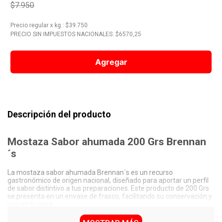
$7.950
10
.
Nestle Classic
Precio regular
x
kg.
: $
39.750
PRECIO SIN IMPUESTOS NACIONALES: $
6570,25
Agregar
Descripción del producto
Mostaza Sabor ahumada 200 Grs Brennan
´s
La mostaza sabor ahumada Brennan´s es un recurso
gastronómico de origen nacional, diseñado para aportar un perfil
de sabor distintivo a tus preparaciones. Este producto de 200 Grs
se presenta en un envase de frasco, facilitando su conservación y
uso en tu casa.
Características Destacadas de la Mostaza Sabor