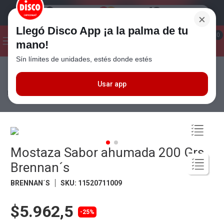
×
Llegó Disco App ¡a la palma de tu
¡Hola! ¿Qué estas buscando?
0
mano!
Sín límites de unidades, estés donde estés
Seleccioná el método de entrega
Términos más buscados
1
.
Cafe
Usar app
Almacén
Aderezos
Mostazas
Mostaza Sabor ahumada 200 Grs
Brennan´s
2
.
Leche
3
.
Galletitas
4
.
Cerveza
Mostaza Sabor ahumada 200 Grs
5
.
Carne
Brennan´s
6
.
Yerba
BRENNAN´S
SKU
:
11520711009
7
.
Queso
8
.
Fideos
$5.962,5
-25%
9
.
Chocolate