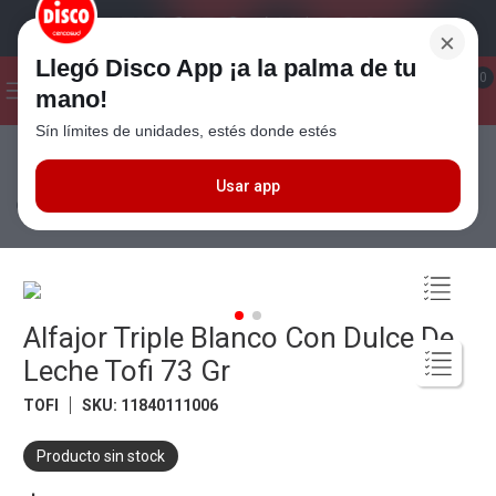
×
Llegó Disco App ¡a la palma de tu
¡Hola! ¿Qué estas buscando?
0
mano!
Sín límites de unidades, estés donde estés
Seleccioná el método de entrega
Términos más buscados
1
.
Cafe
Usar app
Almacén
Golosinas y Chocolates
Alfajores
Alfajor Triple Blanco
Con Dulce De Leche Tofi 73 Gr
2
.
Leche
3
.
Galletitas
4
.
Cerveza
Alfajor Triple Blanco Con Dulce De
5
.
Carne
Leche Tofi 73 Gr
6
.
Yerba
TOFI
SKU
:
11840111006
7
.
Queso
8
.
Fideos
Producto sin stock
9
.
Chocolate