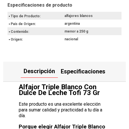
Sumalo a tu rutina y disfrutá sus beneficios desde el primer uso.
Compralo ahora con envío a domicilio o retiro en tienda.
alfajores blancos
Tipo de Producto
argentina
País de Origen
menor a 250 g
Contenido
nacional
Origen
Descripción
Especificaciones
Alfajor Triple Blanco Con
Dulce De Leche Tofi 73 Gr
Este producto es una excelente elección
para sumar calidad y practicidad a tu día a
día.
Porque elegir Alfajor Triple Blanco