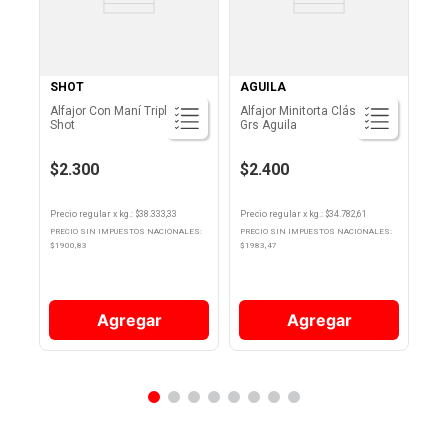
SHOT
AGUILA
Alfajor Con Maní Triple 60 Gr
Alfajor Minitorta Clásica 69
Shot
Grs Aguila
$2.300
$2.400
Precio regular
x
kg.
: $
38.333,33
Precio regular
x
kg.
: $
34.782,61
PRECIO SIN IMPUESTOS NACIONALES:
PRECIO SIN IMPUESTOS NACIONALES:
$
1900,83
$
1983,47
Agregar
Agregar