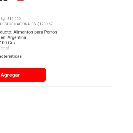
x
kg.
: $
15.000
PUESTOS NACIONALES: $
1239,67
oducto
:
Alimentos para Perros
gen
:
Argentina
100 Grs
ional
acterísticas
Agregar