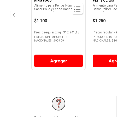
KING FOOD
PET' S CLASS
Alimento para Perros Húmedo
Alimento para P
Sabor Pollo y Leche Cachorros 85
Sabor Pollo y Le
Grs King Food
Grs Pet's Class
$1.100
$1.250
Precio regular
x
kg.
: $
12.941,18
Precio regular
x
PRECIO SIN IMPUESTOS
PRECIO SIN IMP
NACIONALES: $
909,09
NACIONALES: $
10
Agregar
Agr