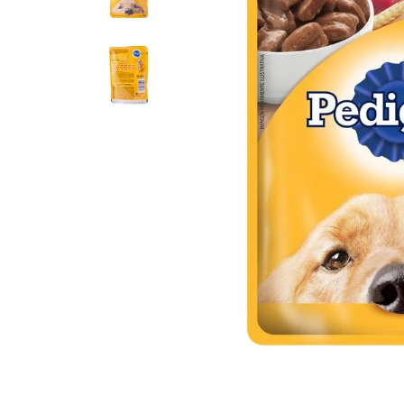
8
.
Fideos
9
.
Chocolate
10
.
Nestle Classic