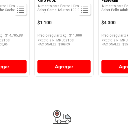
KING FOOD
PEDIGREE
erros Húmedo
Alimento para Perros Húmedo
Alimento para P
che Cachorros 85
Sabor Carne Adultos 100 Grs King
Sabor Pollo Adul
Food
Pedigree
$1.100
$4.300
kg.
: $
14.705,88
Precio regular
x
kg.
: $
11.000
Precio regular
x
UESTOS
PRECIO SIN IMPUESTOS
PRECIO SIN IMP
33,06
NACIONALES: $
909,09
NACIONALES: $
35
egar
Agregar
Agr