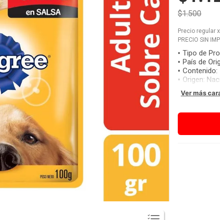
$1.500
Precio regular
PRECIO SIN IM
Tipo de Pr
País de Ori
Contenido
:
Origen
:
Nac
Ver más car