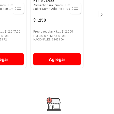
PET' S CLASS
erros Húmedo
Alimento para Perros Húmedo
to 340 Grs
Sabor Carne Adultos 100 Grs
Pet's Class
$1.250
kg.
: $
12.647,06
Precio regular
x
kg.
: $
12.500
UESTOS
PRECIO SIN IMPUESTOS
53,72
NACIONALES: $
1033,06
egar
Agregar