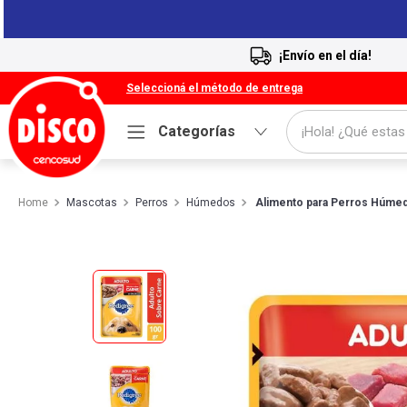
¡Envío en el día!
Seleccioná el método de entrega
¡Hola! ¿Qué estas
Categorías
Términos más buscados
Mascotas
Perros
Húmedos
1
Alimento para Perros Húmed
.
Cafe
2
.
Leche
3
.
Galletitas
4
.
Cerveza
5
.
Carne
6
.
Yerba
7
.
Queso