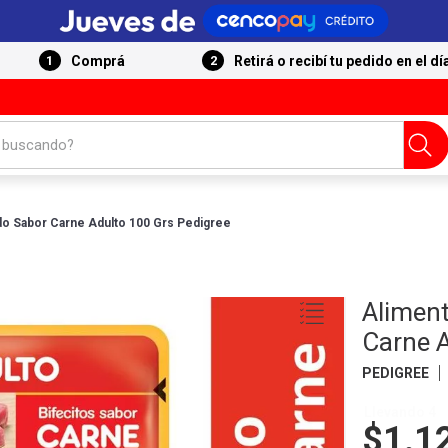
Comprá
Retirá o recibí tu pedido en el dí
 buscando?
o Sabor Carne Adulto 100 Grs Pedigree
Alimen
Carne A
PEDIGREE
Llevando 4
$1.1