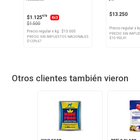
Pedigree
Kg
Llevando 4
$13.250
c/u
$1.125
4x3
$1.500
Precio regular
x
k
Precio regular
x
kg.
: $
15.000
PRECIO SIN IMPU
PRECIO SIN IMPUESTOS NACIONALES:
$
10.950,41
$
1239,67
Otros clientes también vieron