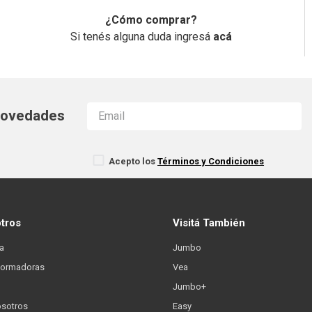
¿Cómo comprar?
Si tenés alguna duda ingresá
acá
 novedades
Acepto los
Términos y Condiciones
otros
Visitá También
a
Jumbo
formadoras
Vea
Jumbo+
osotros
Easy