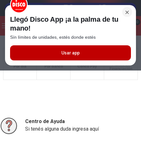
×
Llegó Disco App ¡a la palma de tu
¡Hola! ¿Qué estas buscando?
0
mano!
Sín límites de unidades, estés donde estés
Seleccioná el método de entrega
Términos más buscados
1
.
Cafe
Usar app
2
.
Leche
Planes de
Por día
Por banco
Cenco Pay
Financiación
3
.
Galletitas
4
.
Carne
5
.
Cerveza
6
.
Yerba
7
.
Queso
Centro de Ayuda
Si tenés alguna duda ingresa aquí
8
.
Fideos
9
.
Chocolate