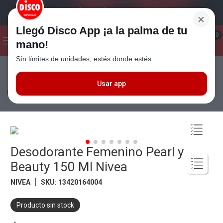
×
Llegó Disco App ¡a la palma de tu
¡Hola! ¿Qué estas buscando?
0
mano!
Sín límites de unidades, estés donde estés
Seleccioná el método de entrega
Términos más buscados
1
.
Cafe
Usar app
Perfumería
Cuidado Personal
Desodorantes de Mujer
Desodorante
Femenino Pearl y Beauty 150 Ml Nivea
2
.
Leche
3
.
Galletitas
4
.
Carne
Desodorante Femenino Pearl y
5
.
Cerveza
Beauty 150 Ml Nivea
6
.
Yerba
NIVEA
SKU
:
13420164004
7
.
Queso
8
.
Fideos
Producto sin stock
9
.
Chocolate