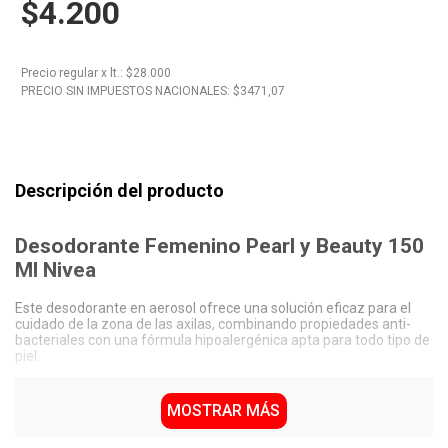
$4.200
10
.
Nestle Classic
Precio regular
x
lt.
: $
28.000
PRECIO SIN IMPUESTOS NACIONALES: $
3471,07
Descripción del producto
Desodorante Femenino Pearl y Beauty 150
Ml Nivea
Este desodorante en aerosol ofrece una solución eficaz para el
cuidado de la zona de las axilas, combinando propiedades anti-
bacteriales con una fórmula hipoalergénica apta para todo tipo de
piel.
Contenido neto: 150 Ml.
Formato en aerosol con envase metálico.
MOSTRAR MÁS
Fórmula hipoalergénica diseñada para todo tipo de piel.
Acción anti-bacterial con aroma aromático.