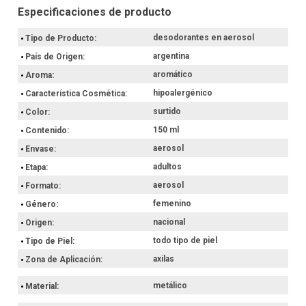
Origen: Argentina.
Por qué elegir Desodorante Femenino Pearl y Beauty
150 Ml Nivea
desodorantes en aerosol
Tipo de Producto
argentina
País de Origen
Al incorporar este producto en tu rutina, vas a obtener una
aplicación uniforme y precisa. Para su uso, vas a agitar bien el
aromático
Aroma
envase, aplicar a 15 Cm de distancia de las axilas y dejar secar
antes de colocar la prenda, asegurando así un rendimiento óptimo
hipoalergénico
Característica Cosmética
del recurso.
surtido
Color
Hacé ahora tu compra con retiro en el punto de entrega más
150 ml
Contenido
próximo o envío a domicilio.
aerosol
Envase
adultos
Etapa
aerosol
Formato
femenino
Género
nacional
Origen
todo tipo de piel
Tipo de Piel
axilas
Zona de Aplicación
metálico
Material