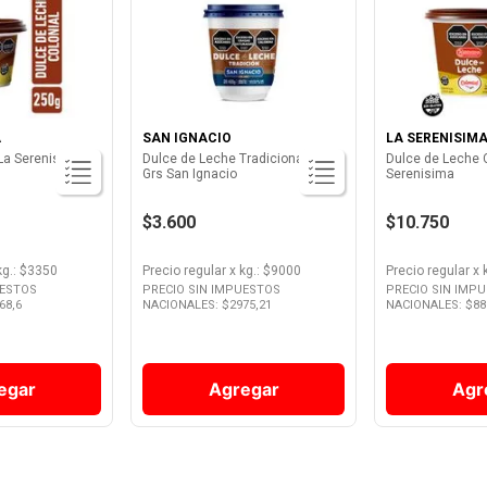
A
SAN IGNACIO
LA SERENISIM
La Serenisima
Dulce de Leche Tradicional 400
Dulce de Leche C
Grs San Ignacio
Serenisima
$3.600
$10.750
kg.
: $
3350
Precio regular
x
kg.
: $
9000
Precio regular
x
UESTOS
PRECIO SIN IMPUESTOS
PRECIO SIN IMP
68,6
NACIONALES: $
2975,21
NACIONALES: $
88
egar
Agregar
Agr