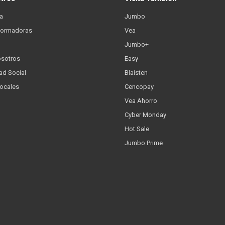
a
Jumbo
formadoras
Vea
Jumbo+
osotros
Easy
ad Social
Blaisten
Locales
Cencopay
Vea Ahorro
Cyber Monday
Hot Sale
Jumbo Prime