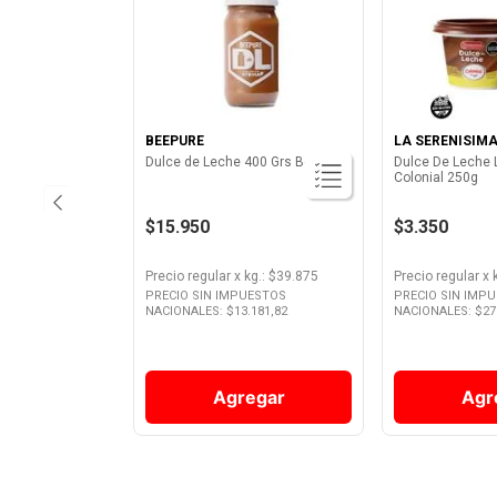
BEEPURE
LA SERENISIM
Dulce de Leche 400 Grs Beepure
Dulce De Leche 
Colonial 250g
$15.950
$3.350
Precio regular
x
kg.
: $
39.875
Precio regular
x
PRECIO SIN IMPUESTOS
PRECIO SIN IMP
NACIONALES: $
13.181,82
NACIONALES: $
27
Agregar
Agr