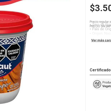
$3.5
Precio regular
Tipo de Pr
PRECIO SIN IM
País de Ori
Origen
:
Nac
Ver más car
Certificad