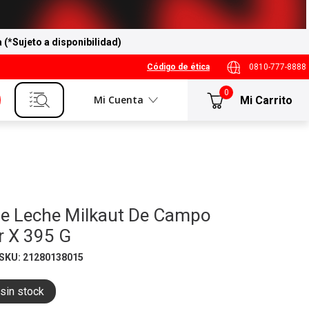
a (*Sujeto a disponibilidad)
Código de ética
0810-777-8888
0
Mi Cuenta
De Leche Milkaut De Campo
r X 395 G
SKU
:
21280138015
sin stock