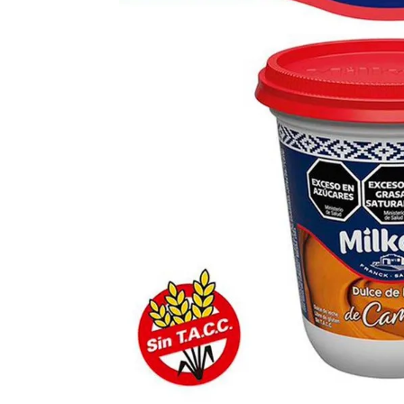
8
.
Fideos
9
.
Chocolate
10
.
Nestle Classic