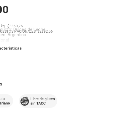
00
x
kg.
: $
8860,76
oducto
:
Dulces de Leche
PUESTOS NACIONALES: $
2892,56
gen
:
Argentina
ional
acterísticas
os