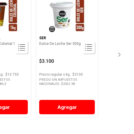
A
SER
olonial 1 Kg La
Dulce De Leche Ser 300g
$3.100
kg.
: $
10.750
Precio regular
x
kg.
: $
3100
UESTOS
PRECIO SIN IMPUESTOS
84,3
NACIONALES: $
2561,98
egar
Agregar