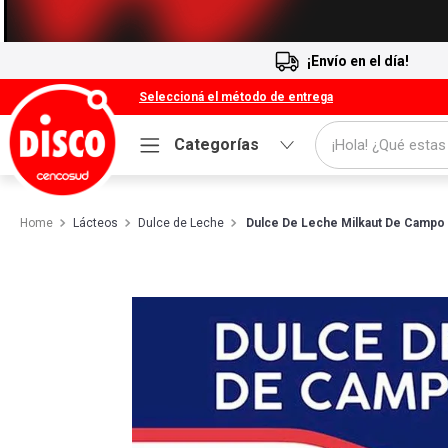
¡Envío en el día!
Seleccioná el método de entrega
¡Hola! ¿Qué estas
Categorías
Términos más buscados
Lácteos
Dulce de Leche
Dulce De Leche Milkaut De Campo F
1
.
Cafe
2
.
Leche
3
.
Galletitas
4
.
Carne
5
.
Cerveza
6
.
Yerba
7
.
Queso