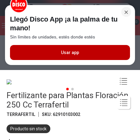
×
Llegó Disco App ¡a la palma de tu
¡Hola! ¿Qué estas buscando?
0
mano!
Sín límites de unidades, estés donde estés
Seleccioná el método de entrega
Términos más buscados
1
.
Cafe
Usar app
Tiempo Libre
Aire Libre
Jardín
Fertilizante para Plantas Floración
250 Cc Terrafertil
2
.
Leche
3
.
Galletitas
4
.
Cerveza
Fertilizante para Plantas Floración
5
.
Carne
250 Cc Terrafertil
6
.
Yerba
TERRAFERTIL
SKU
:
62910103002
7
.
Queso
8
.
Fideos
Producto sin stock
9
.
Chocolate