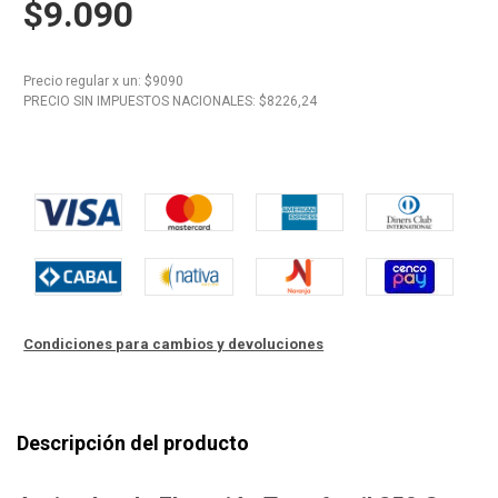
$9.090
10
.
Nestle Classic
Precio regular
x
un
: $
9090
PRECIO SIN IMPUESTOS NACIONALES: $
8226,24
Condiciones para cambios y devoluciones
Descripción del producto