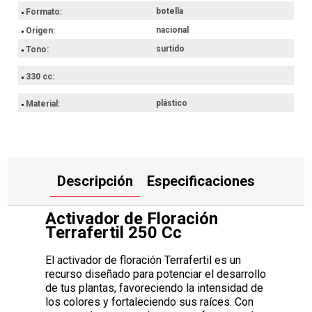
necesarios para un crecimiento vigoroso y una floración más
botella
Formato
marcada.
nacional
Origen
Hacé ahora tu compra con retiro en el punto de entrega más
próximo o envío a domicilio.
surtido
Tono
330 cc
plástico
Material
Descripción
Especificaciones
Activador de Floración
Terrafertil 250 Cc
El activador de floración Terrafertil es un
recurso diseñado para potenciar el desarrollo
de tus plantas, favoreciendo la intensidad de
los colores y fortaleciendo sus raíces. Con