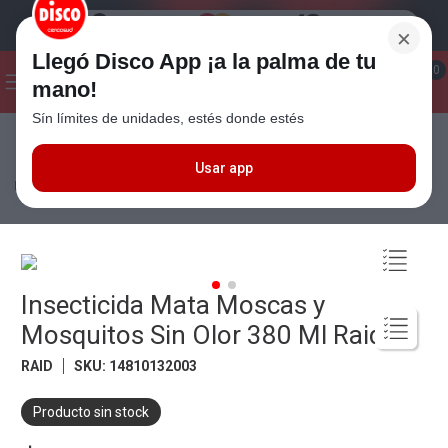
×
Llegó Disco App ¡a la palma de tu
¡Hola! ¿Qué estas buscando?
0
mano!
Sín límites de unidades, estés donde estés
Seleccioná el método de entrega
Términos más buscados
1
.
Cafe
Usar app
Limpieza
Insecticidas
Aerosoles
Insecticida Mata Moscas y
Mosquitos Sin Olor 380 Ml Raid
2
.
Leche
3
.
Galletitas
4
.
Cerveza
Insecticida Mata Moscas y
5
.
Carne
Mosquitos Sin Olor 380 Ml Raid
6
.
Yerba
RAID
SKU
:
14810132003
7
.
Queso
8
.
Fideos
Producto sin stock
9
.
Chocolate