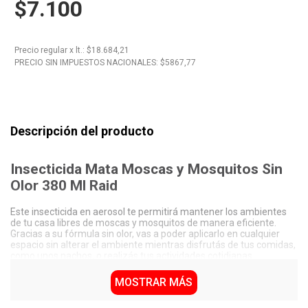
$7.100
10
.
Nestle Classic
Precio regular
x
lt.
: $
18.684,21
PRECIO SIN IMPUESTOS NACIONALES: $
5867,77
Descripción del producto
Insecticida Mata Moscas y Mosquitos Sin
Olor 380 Ml Raid
Este insecticida en aerosol te permitirá mantener los ambientes
de tu casa libres de moscas y mosquitos de manera eficiente.
Gracias a su fórmula sin olor, vas a poder aplicarlo en cualquier
espacio sin alterar el ambiente mientras disfrutás de tus comidas,
como unos nachos, o realizás tus actividades cotidianas.
Presentación en aerosol de 380 Ml (234 Grs de contenido
MOSTRAR MÁS
neto).
Fórmula diseñada específicamente para eliminar moscas y