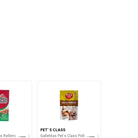
PET' S CLASS
os Rellenos 250
Galletitas Pet's Class Pollo 120gr