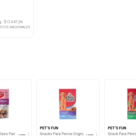
g.
: $
12.647,06
ESTOS NACIONALES:
PET'S FUN
PET'S FUN
 Class Panceta
Snacks Para Perros Dognuts 250
Snack Para Perr