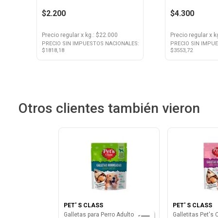
$2.200
$4.300
Precio regular
x
kg.
: $
22.000
Precio regular
x
k
PRECIO SIN IMPUESTOS NACIONALES:
PRECIO SIN IMPU
$
1818,18
$
3553,72
Otros clientes también vieron
PET' S CLASS
PET' S CLASS
Galletas para Perro Adulto Sabor
Galletitas Pet's