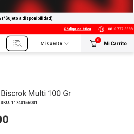
a (*Sujeto a disponibilidad)
Código de ética
0810-777-8888
0
Mi Cuenta
Biscrok Multi 100 Gr
SKU
:
11740156001
00