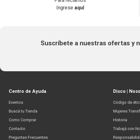
Para reclamos
Ingrese
aquí
Suscríbete a nuestras ofertas y
Centro de Ayuda
Disco | Nos
Eventos
Código de étic
Buscá tu Tienda
Mujeres Trans
Como Comprar
Historia
Contacto
Trabajá con N
Preguntas Frecuentes
Responsabilid