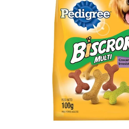
8
.
Fideos
9
.
Chocolate
10
.
Nestle Classic