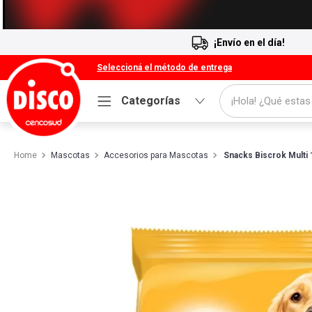
¡Envío en el día!
Seleccioná el método de entrega
¡Hola! ¿Qué estas
Categorías
Términos más buscados
Mascotas
Accesorios para Mascotas
1
.
Cafe
Snacks Biscrok Multi 
2
.
Leche
3
.
Galletitas
4
.
Cerveza
5
.
Carne
6
.
Yerba
7
.
Queso