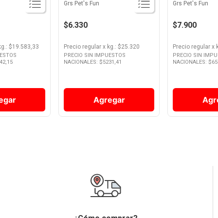
Grs Pet's Fun
Grs Pet's Fun
$6.330
$7.900
kg.
: $
19.583,33
Precio regular
x
kg.
: $
25.320
Precio regular
x
UESTOS
PRECIO SIN IMPUESTOS
PRECIO SIN IMP
42,15
NACIONALES: $
5231,41
NACIONALES: $
65
egar
Agregar
Agr