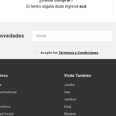
¿Cómo comprar?
Si tenés alguna duda ingresá
acá
 novedades
Acepto los
Términos y Condiciones
otros
Visitá También
a
Jumbo
formadoras
Vea
Jumbo+
osotros
Easy
ad Social
Blaisten