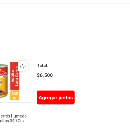
Total
:
$
6.500
Agregar juntos
Perros Húmedo
ultos 340 Grs