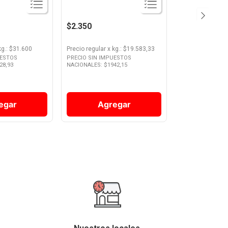
$2.350
kg.
: $
31.600
Precio regular
x
kg.
: $
19.583,33
UESTOS
PRECIO SIN IMPUESTOS
28,93
NACIONALES: $
1942,15
egar
Agregar