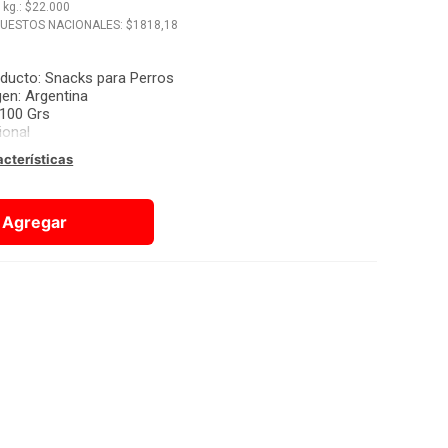
x
kg.
: $
22.000
PUESTOS NACIONALES: $
1818,18
oducto
:
Snacks para Perros
gen
:
Argentina
100 Grs
ional
acterísticas
Agregar