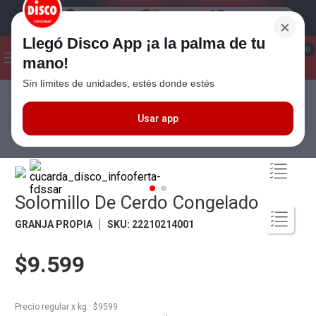
×
Llegó Disco App ¡a la palma de tu
¡Hola! ¿Qué estas buscando?
0
mano!
Sín límites de unidades, estés donde estés
Seleccioná el método de entrega
Términos más buscados
1
.
Cafe
Usar app
Carnes
Carne de Cerdo
Solomillo De Cerdo Congelado
2
.
Leche
3
.
Galletitas
4
.
Cerveza
Solomillo De Cerdo Congelado
5
.
Carne
GRANJA PROPIA
SKU
:
22210214001
6
.
Yerba
$9.599
7
.
Queso
8
.
Fideos
Precio regular
x
kg.
: $
9599
9
.
Chocolate