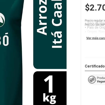
$2.7
Precio regular
Tipo de Pr
PRECIO SIN IM
País de Ori
Origen
:
Nac
Ver más car
Certificad