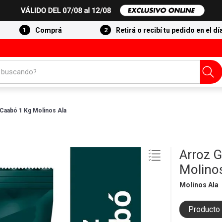
Comprá
Retirá o recibí tu pedido en el dí
 buscando?
 Caabó 1 Kg Molinos Ala
Arroz G
Molino
Molinos Ala
Producto 