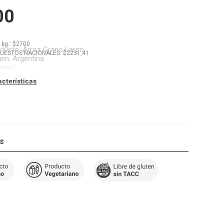
00
x
kg.
: $
2700
oducto
:
Arroz Grano Largo
PUESTOS NACIONALES: $
2231,41
gen
:
Argentina
ional
acterísticas
os