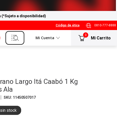
a (*Sujeto a disponibilidad)
Código de ética
0810-777-8888
0
Mi Cuenta
rano Largo Itá Caabó 1 Kg
s Ala
SKU
:
11450507017
sin stock