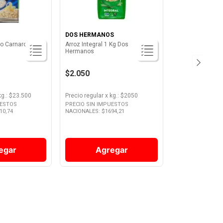
DOS HERMANOS
to Carnaroli 500
Arroz Integral 1 Kg Dos
Hermanos
$2.050
kg.
: $
23.500
Precio regular
x
kg.
: $
2050
UESTOS
PRECIO SIN IMPUESTOS
10,74
NACIONALES: $
1694,21
egar
Agregar