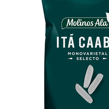
8
.
Fideos
9
.
Chocolate
10
.
Nestle Classic