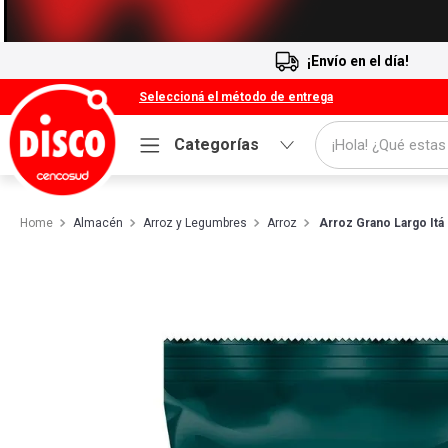
¡Envío en el día!
Seleccioná el método de entrega
¡Hola! ¿Qué estas
Categorías
Términos más buscados
Almacén
Arroz y Legumbres
Arroz
1
.
Cafe
Arroz Grano Largo Itá
2
.
Leche
3
.
Galletitas
4
.
Cerveza
5
.
Carne
6
.
Yerba
7
.
Queso