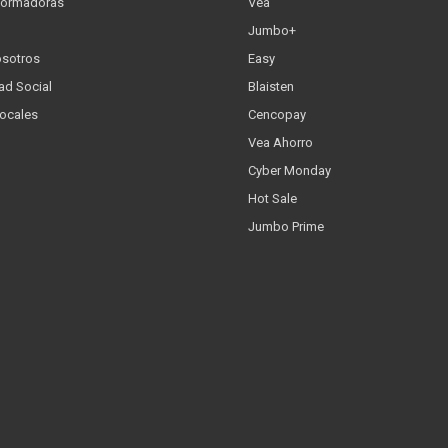
formadoras
Vea
Jumbo+
osotros
Easy
ad Social
Blaisten
Locales
Cencopay
Vea Ahorro
Cyber Monday
Hot Sale
Jumbo Prime