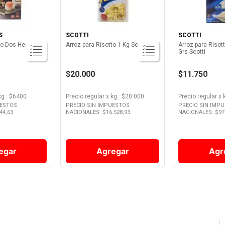
S
SCOTTI
SCOTTI
go Dos Hermanos
Arroz para Risotto 1 Kg Scotti
Arroz para Risot
Grs Scotti
$20.000
$11.750
kg.
: $
6400
Precio regular
x
kg.
: $
20.000
Precio regular
x
UESTOS
PRECIO SIN IMPUESTOS
PRECIO SIN IMP
44,63
NACIONALES: $
16.528,93
NACIONALES: $
97
egar
Agregar
Agr