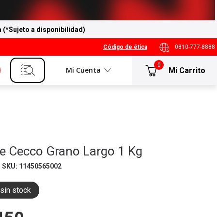
a (*Sujeto a disponibilidad)
Código de ética
0810-777-8888
0
Mi Cuenta
De Cecco Grano Largo 1 Kg
SKU
:
11450565002
sin stock