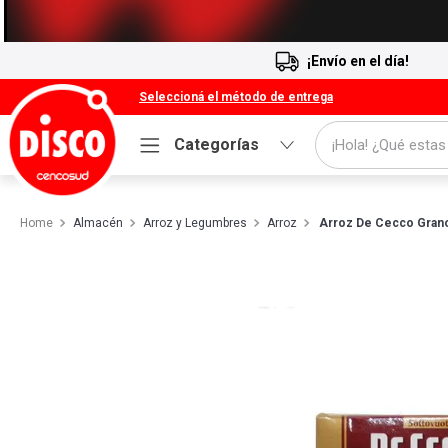
¡Envío en el día!
Seleccioná el método de entrega
¡Hola! ¿Qué estas
Categorías
Términos más buscados
Almacén
Arroz y Legumbres
Arroz
1
.
Cafe
Arroz De Cecco Grano
2
.
Leche
3
.
Galletitas
4
.
Carne
5
.
Cerveza
6
.
Yerba
7
.
Queso