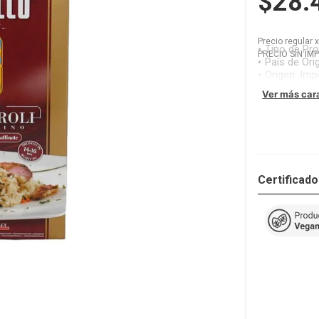
$28.
Precio regular
Tipo de Pr
PRECIO SIN IM
País de Ori
Origen
:
Imp
Ver más car
Certificad