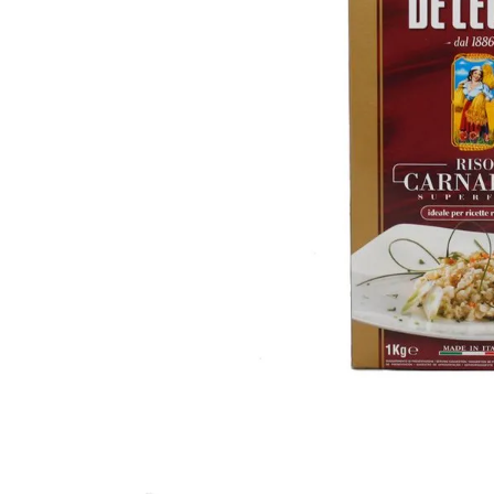
8
.
Fideos
9
.
Chocolate
10
.
Nestle Classic