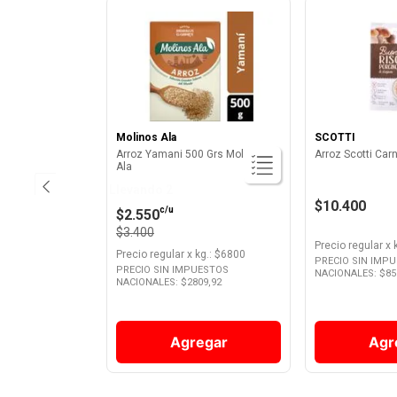
Molinos Ala
SCOTTI
Arroz Yamani 500 Grs Molinos
Ala
Llevando 2
$10.400
c/u
$2.550
$3.400
Precio regular
x
Precio regular
x
kg.
: $
6800
PRECIO SIN IMP
PRECIO SIN IMPUESTOS
NACIONALES: $
85
NACIONALES: $
2809,92
Agregar
Agr