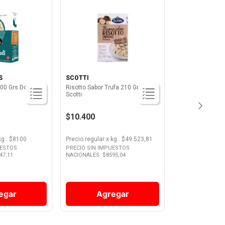
S
SCOTTI
500 Grs Dos
Risotto Sabor Trufa 210 Grs
Scotti
$10.400
kg.
: $
8100
Precio regular
x
kg.
: $
49.523,81
UESTOS
PRECIO SIN IMPUESTOS
47,11
NACIONALES: $
8595,04
egar
Agregar