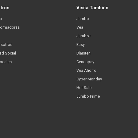
otros
Visitá También
a
Jumbo
formadoras
Vea
Jumbo+
osotros
Easy
ad Social
Blaisten
Locales
Cencopay
Vea Ahorro
Cyber Monday
Hot Sale
Jumbo Prime