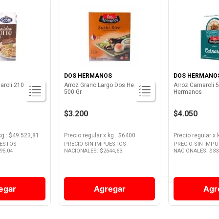
DOS HERMANOS
DOS HERMANO
Arroz Scotti Carnaroli 210 Gr
Arroz Grano Largo Dos Hermanos
Arroz Carnaroli 
500 Gr
Hermanos
$3.200
$4.050
kg.
: $
49.523,81
Precio regular
x
kg.
: $
6400
Precio regular
x
UESTOS
PRECIO SIN IMPUESTOS
PRECIO SIN IMP
95,04
NACIONALES: $
2644,63
NACIONALES: $
33
egar
Agregar
Agr