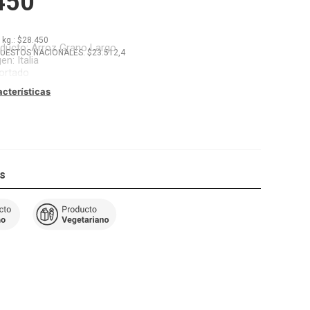
450
x
kg.
: $
28.450
oducto
:
Arroz Grano Largo
PUESTOS NACIONALES: $
23.512,4
gen
:
Italia
ortado
acterísticas
os