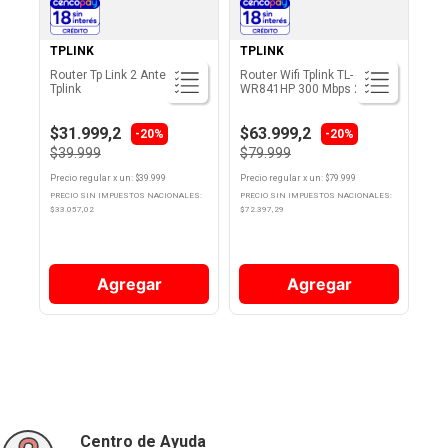
TPLINK
TPLINK
Router Tp Link 2 Antenas
Router Wifi Tplink TL-
Tplink
WR841HP 300 Mbps 2.4 GHz
Negro
$31.999,2
$63.999,2
-20%
-20%
$39.999
$79.999
Precio regular
x
un
: $
39.999
Precio regular
x
un
: $
79.999
PRECIO SIN IMPUESTOS NACIONALES:
PRECIO SIN IMPUESTOS NACIONALES:
$
33.057,02
$
72.397,29
Agregar
Agregar
Centro de Ayuda