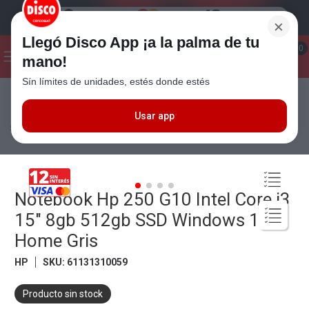
×
Llegó Disco App ¡a la palma de tu
¡Hola! ¿Qué estas buscando?
0
mano!
Sín límites de unidades, estés donde estés
Seleccioná el método de entrega
Términos más buscados
1
.
Cafe
Usar app
Electro
Informática
Notebook Hp 250 G10 Intel Core i3 15" 8gb
512gb SSD Windows 11 Home Gris
2
.
Leche
3
.
Galletitas
4
.
Yerba
Notebook Hp 250 G10 Intel Core i3
5
.
Cerveza
15" 8gb 512gb SSD Windows 11
6
.
Carne
Home Gris
7
.
Queso
HP
SKU
:
61131310059
8
.
Fideos
Producto sin stock
9
.
Chocolate