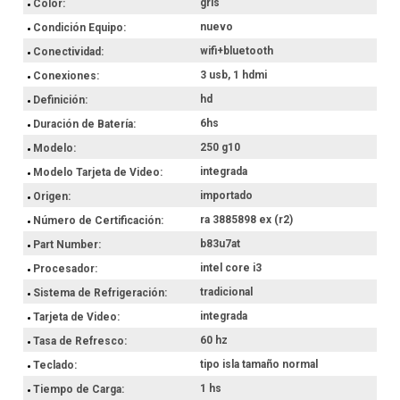
gris
Color
Este modelo se destaca por su equilibrio entre rendimiento y
nuevo
Condición Equipo
practicidad. Con un peso de 1520 Grs y un diseño en tono gris
ceniza oscuro, es un instrumento fácil de trasladar. Además, su
wifi+bluetooth
Conectividad
teclado tipo isla de tamaño normal facilita la escritura, mientras
3 usb, 1 hdmi
que su batería de ion de litio ofrece una autonomía de 6 hs,
Conexiones
permitiéndote trabajar con mayor libertad en tu día a día.
hd
Definición
Hacé ahora tu compra con retiro en el punto de entrega más
6hs
Duración de Batería
próximo o envío a domicilio.
250 g10
Modelo
integrada
Modelo Tarjeta de Video
importado
Origen
ra 3885898 ex (r2)
Número de Certificación
b83u7at
Part Number
intel core i3
Procesador
tradicional
Sistema de Refrigeración
integrada
Tarjeta de Video
60 hz
Tasa de Refresco
tipo isla tamaño normal
Teclado
1 hs
Tiempo de Carga