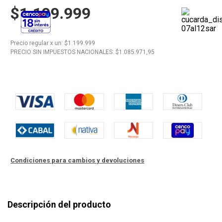
$1.199.999
10
.
Vino
Precio regular
x
un
: $
1.199.999
PRECIO SIN IMPUESTOS NACIONALES: $
1.085.971,95
Condiciones para cambios y devoluciones
Descripción del producto